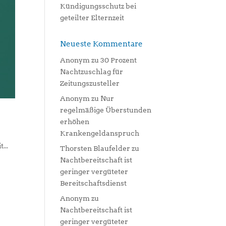
Kündigungsschutz bei
geteilter Elternzeit
Neueste Kommentare
Anonym
zu
30 Prozent
Nachtzuschlag für
Zeitungszusteller
Anonym
zu
Nur
regelmäßige Überstunden
erhöhen
Krankengeldanspruch
...
Thorsten Blaufelder
zu
Nachtbereitschaft ist
geringer vergüteter
Bereitschaftsdienst
Anonym
zu
Nachtbereitschaft ist
geringer vergüteter