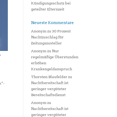
Kündigungsschutz bei
geteilter Elternzeit
Neueste Kommentare
Anonym
zu
30 Prozent
Nachtzuschlag für
Zeitungszusteller
Anonym
zu
Nur
-
regelmäßige Überstunden
erhöhen
Krankengeldanspruch
Thorsten Blaufelder
zu
Nachtbereitschaft ist
k“-
geringer vergüteter
Bereitschaftsdienst
Anonym
zu
Nachtbereitschaft ist
geringer vergüteter