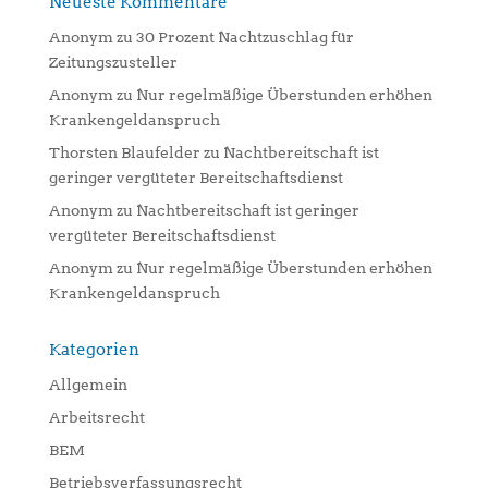
Neueste Kommentare
Anonym
zu
30 Prozent Nachtzuschlag für
Zeitungszusteller
Anonym
zu
Nur regelmäßige Überstunden erhöhen
Krankengeldanspruch
Thorsten Blaufelder
zu
Nachtbereitschaft ist
geringer vergüteter Bereitschaftsdienst
Anonym
zu
Nachtbereitschaft ist geringer
vergüteter Bereitschaftsdienst
Anonym
zu
Nur regelmäßige Überstunden erhöhen
Krankengeldanspruch
Kategorien
Allgemein
Arbeitsrecht
BEM
Betriebsverfassungsrecht