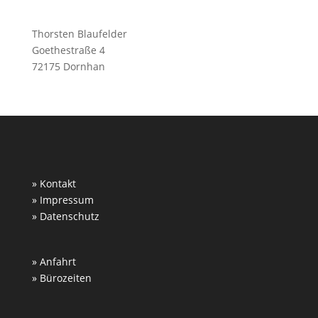
Thorsten Blaufelder
Goethestraße 4
72175 Dornhan
» Kontakt
» Impressum
» Datenschutz
» Anfahrt
» Bürozeiten