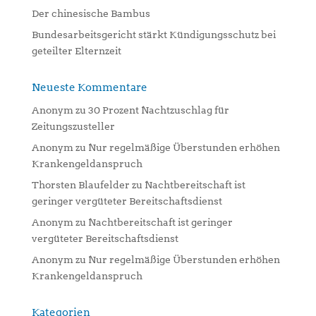
Der chinesische Bambus
Bundesarbeitsgericht stärkt Kündigungsschutz bei
geteilter Elternzeit
Neueste Kommentare
Anonym
zu
30 Prozent Nachtzuschlag für
Zeitungszusteller
Anonym
zu
Nur regelmäßige Überstunden erhöhen
Krankengeldanspruch
Thorsten Blaufelder
zu
Nachtbereitschaft ist
geringer vergüteter Bereitschaftsdienst
Anonym
zu
Nachtbereitschaft ist geringer
vergüteter Bereitschaftsdienst
Anonym
zu
Nur regelmäßige Überstunden erhöhen
Krankengeldanspruch
Kategorien