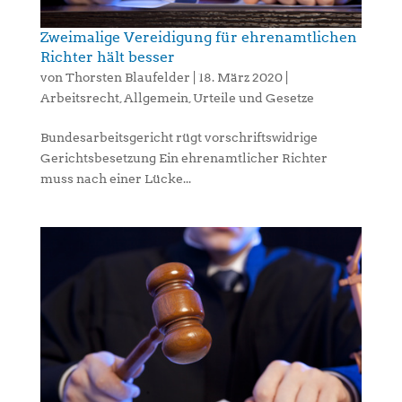
Zweimalige Vereidigung für ehrenamtlichen
Richter hält besser
von
Thorsten Blaufelder
|
18. März 2020
|
Arbeitsrecht
,
Allgemein
,
Urteile und Gesetze
Bundesarbeitsgericht rügt vorschriftswidrige
Gerichtsbesetzung Ein ehrenamtlicher Richter
muss nach einer Lücke...