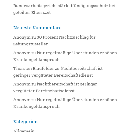
Bundesarbeitsgericht stärkt Kündigungsschutz bei
geteilter Elternzeit
Neueste Kommentare
Anonym
zu
30 Prozent Nachtzuschlag für
Zeitungszusteller
Anonym
zu
Nur regelmäßige Überstunden erhöhen
Krankengeldanspruch
Thorsten Blaufelder
zu
Nachtbereitschaft ist
geringer vergüteter Bereitschaftsdienst
Anonym
zu
Nachtbereitschaft ist geringer
vergüteter Bereitschaftsdienst
Anonym
zu
Nur regelmäßige Überstunden erhöhen
Krankengeldanspruch
Kategorien
Allgemein