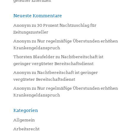
geteilter Elternzeit
Neueste Kommentare
Anonym
zu
30 Prozent Nachtzuschlag für
Zeitungszusteller
Anonym
zu
Nur regelmäßige Überstunden erhöhen
Krankengeldanspruch
Thorsten Blaufelder
zu
Nachtbereitschaft ist
geringer vergüteter Bereitschaftsdienst
Anonym
zu
Nachtbereitschaft ist geringer
vergüteter Bereitschaftsdienst
Anonym
zu
Nur regelmäßige Überstunden erhöhen
Krankengeldanspruch
Kategorien
Allgemein
Arbeitsrecht