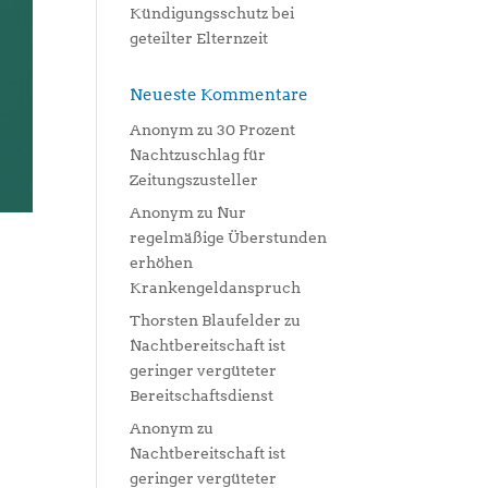
Kündigungsschutz bei
geteilter Elternzeit
Neueste Kommentare
Anonym
zu
30 Prozent
Nachtzuschlag für
Zeitungszusteller
Anonym
zu
Nur
regelmäßige Überstunden
erhöhen
Krankengeldanspruch
Thorsten Blaufelder
zu
Nachtbereitschaft ist
geringer vergüteter
Bereitschaftsdienst
Anonym
zu
Nachtbereitschaft ist
geringer vergüteter