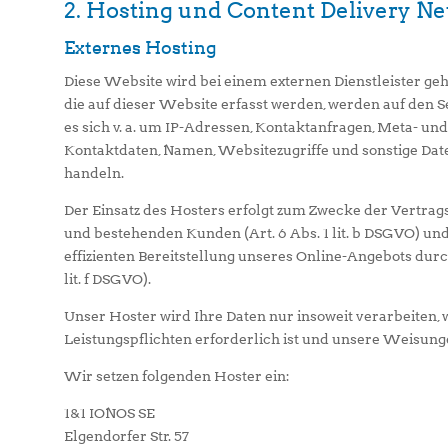
2. Hosting und Content Delivery N
Externes Hosting
Diese Website wird bei einem externen Dienstleister ge
die auf dieser Website erfasst werden, werden auf den 
es sich v. a. um IP-Adressen, Kontaktanfragen, Meta- u
Kontaktdaten, Namen, Websitezugriffe und sonstige Date
handeln.
Der Einsatz des Hosters erfolgt zum Zwecke der Vertra
und bestehenden Kunden (Art. 6 Abs. 1 lit. b DSGVO) und
effizienten Bereitstellung unseres Online-Angebots durch
lit. f DSGVO).
Unser Hoster wird Ihre Daten nur insoweit verarbeiten, w
Leistungspflichten erforderlich ist und unsere Weisunge
Wir setzen folgenden Hoster ein:
1&1 IONOS SE
Elgendorfer Str. 57