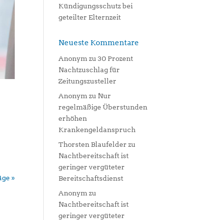
Kündigungsschutz bei
geteilter Elternzeit
Neueste Kommentare
Anonym
zu
30 Prozent
Nachtzuschlag für
Zeitungszusteller
Anonym
zu
Nur
regelmäßige Überstunden
erhöhen
Krankengeldanspruch
Thorsten Blaufelder
zu
Nachtbereitschaft ist
geringer vergüteter
äge »
Bereitschaftsdienst
Anonym
zu
Nachtbereitschaft ist
geringer vergüteter