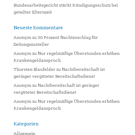
Bundesarbeitsgericht stärkt Kündigungsschutz bei
geteilter Elternzeit
Neueste Kommentare
Anonym
zu
30 Prozent Nachtzuschlag für
Zeitungszusteller
Anonym
zu
Nur regelmäßige Überstunden erhöhen
Krankengeldanspruch
Thorsten Blaufelder
zu
Nachtbereitschaft ist
geringer vergüteter Bereitschaftsdienst
Anonym
zu
Nachtbereitschaft ist geringer
vergüteter Bereitschaftsdienst
Anonym
zu
Nur regelmäßige Überstunden erhöhen
Krankengeldanspruch
Kategorien
Allgemein