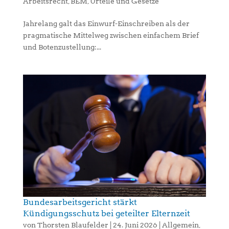
Arbeitsrecht
,
BEM
,
Urteile und Gesetze
Jahrelang galt das Einwurf-Einschreiben als der
pragmatische Mittelweg zwischen einfachem Brief
und Botenzustellung:...
Bundesarbeitsgericht stärkt
Kündigungsschutz bei geteilter Elternzeit
von
Thorsten Blaufelder
|
24. Juni 2026
|
Allgemein
,