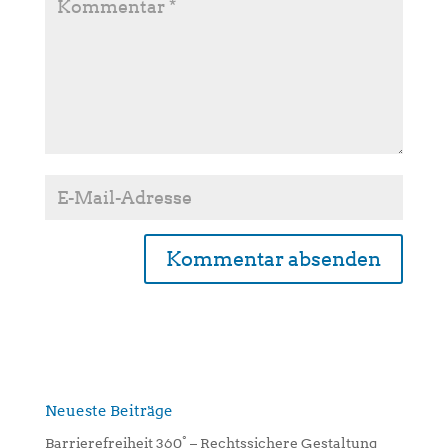
A
l
t
e
r
n
Neueste Beiträge
a
Barrierefreiheit 360° – Rechtssichere Gestaltung