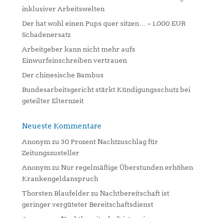
t
inklusiver Arbeitswelten
i
Der hat wohl einen Pups quer sitzen… – 1.000 EUR
v
Schadenersatz
e
:
Arbeitgeber kann nicht mehr aufs
Einwurfeinschreiben vertrauen
Der chinesische Bambus
Bundesarbeitsgericht stärkt Kündigungsschutz bei
geteilter Elternzeit
Neueste Kommentare
Anonym
zu
30 Prozent Nachtzuschlag für
Zeitungszusteller
Anonym
zu
Nur regelmäßige Überstunden erhöhen
Krankengeldanspruch
Thorsten Blaufelder
zu
Nachtbereitschaft ist
geringer vergüteter Bereitschaftsdienst