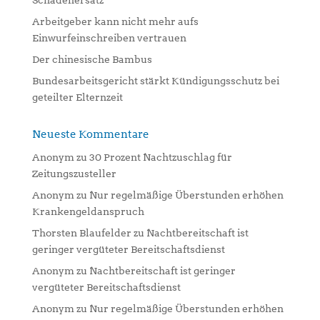
Schadenersatz
e
:
Arbeitgeber kann nicht mehr aufs
Einwurfeinschreiben vertrauen
Der chinesische Bambus
Bundesarbeitsgericht stärkt Kündigungsschutz bei
geteilter Elternzeit
Neueste Kommentare
Anonym
zu
30 Prozent Nachtzuschlag für
Zeitungszusteller
Anonym
zu
Nur regelmäßige Überstunden erhöhen
Krankengeldanspruch
Thorsten Blaufelder
zu
Nachtbereitschaft ist
geringer vergüteter Bereitschaftsdienst
Anonym
zu
Nachtbereitschaft ist geringer
vergüteter Bereitschaftsdienst
Anonym
zu
Nur regelmäßige Überstunden erhöhen