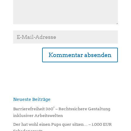
A
l
t
e
r
n
Neueste Beiträge
a
Barrierefreiheit 360° – Rechtssichere Gestaltung
t
inklusiver Arbeitswelten
i
Der hat wohl einen Pups quer sitzen… – 1.000 EUR
v