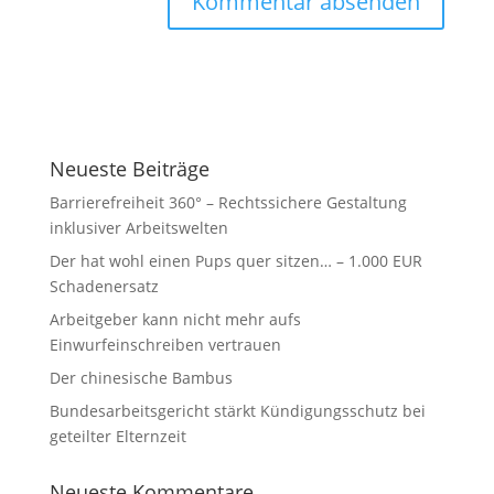
A
l
t
e
r
Neueste Beiträge
n
a
Barrierefreiheit 360° – Rechtssichere Gestaltung
t
inklusiver Arbeitswelten
i
Der hat wohl einen Pups quer sitzen… – 1.000 EUR
v
Schadenersatz
e
Arbeitgeber kann nicht mehr aufs
:
Einwurfeinschreiben vertrauen
Der chinesische Bambus
Bundesarbeitsgericht stärkt Kündigungsschutz bei
geteilter Elternzeit
Neueste Kommentare