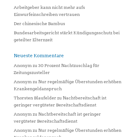
e
:
Arbeitgeber kann nicht mehr aufs
Einwurfeinschreiben vertrauen
Der chinesische Bambus
Bundesarbeitsgericht stärkt Kündigungsschutz bei
geteilter Elternzeit
Neueste Kommentare
Anonym
zu
30 Prozent Nachtzuschlag für
Zeitungszusteller
Anonym
zu
Nur regelmäßige Überstunden erhöhen
Krankengeldanspruch
Thorsten Blaufelder
zu
Nachtbereitschaft ist
geringer vergüteter Bereitschaftsdienst
Anonym
zu
Nachtbereitschaft ist geringer
vergüteter Bereitschaftsdienst
Anonym
zu
Nur regelmäßige Überstunden erhöhen