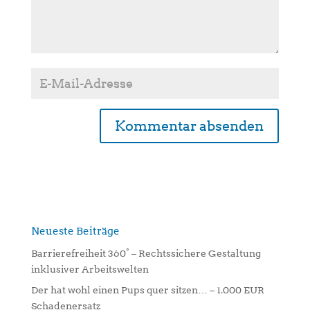
A
l
t
e
r
n
Neueste Beiträge
a
Barrierefreiheit 360° – Rechtssichere Gestaltung
t
inklusiver Arbeitswelten
i
Der hat wohl einen Pups quer sitzen… – 1.000 EUR
v
Schadenersatz