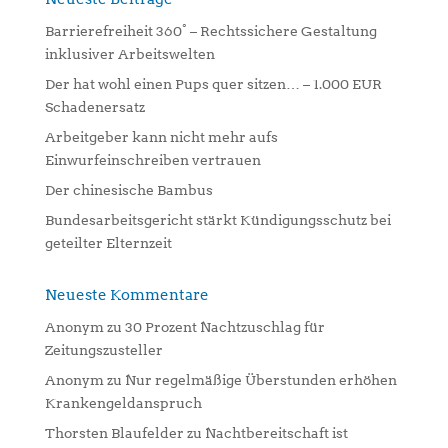
a
Barrierefreiheit 360° – Rechtssichere Gestaltung
t
inklusiver Arbeitswelten
i
Der hat wohl einen Pups quer sitzen… – 1.000 EUR
v
Schadenersatz
e
:
Arbeitgeber kann nicht mehr aufs
Einwurfeinschreiben vertrauen
Der chinesische Bambus
Bundesarbeitsgericht stärkt Kündigungsschutz bei
geteilter Elternzeit
Neueste Kommentare
Anonym
zu
30 Prozent Nachtzuschlag für
Zeitungszusteller
Anonym
zu
Nur regelmäßige Überstunden erhöhen
Krankengeldanspruch
Thorsten Blaufelder
zu
Nachtbereitschaft ist