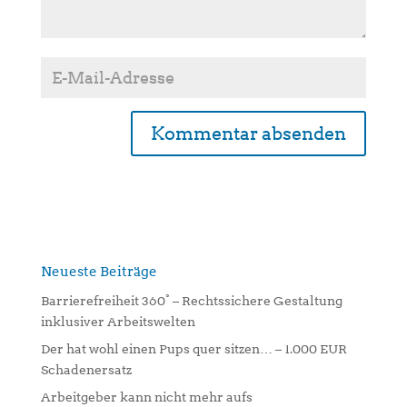
A
l
t
e
r
n
Neueste Beiträge
a
Barrierefreiheit 360° – Rechtssichere Gestaltung
t
inklusiver Arbeitswelten
i
Der hat wohl einen Pups quer sitzen… – 1.000 EUR
v
Schadenersatz
e
:
Arbeitgeber kann nicht mehr aufs