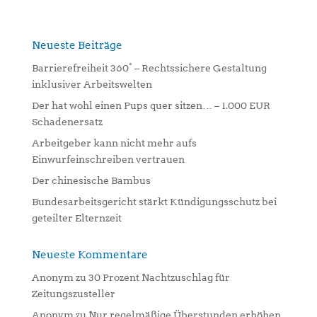
e
r
n
Neueste Beiträge
a
Barrierefreiheit 360° – Rechtssichere Gestaltung
t
inklusiver Arbeitswelten
i
Der hat wohl einen Pups quer sitzen… – 1.000 EUR
v
Schadenersatz
e
:
Arbeitgeber kann nicht mehr aufs
Einwurfeinschreiben vertrauen
Der chinesische Bambus
Bundesarbeitsgericht stärkt Kündigungsschutz bei
geteilter Elternzeit
Neueste Kommentare
Anonym
zu
30 Prozent Nachtzuschlag für
Zeitungszusteller
Anonym
zu
Nur regelmäßige Überstunden erhöhen