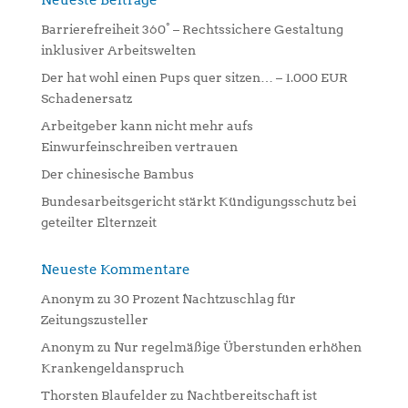
Neueste Beiträge
a
Barrierefreiheit 360° – Rechtssichere Gestaltung
t
inklusiver Arbeitswelten
i
Der hat wohl einen Pups quer sitzen… – 1.000 EUR
v
Schadenersatz
e
:
Arbeitgeber kann nicht mehr aufs
Einwurfeinschreiben vertrauen
Der chinesische Bambus
Bundesarbeitsgericht stärkt Kündigungsschutz bei
geteilter Elternzeit
Neueste Kommentare
Anonym
zu
30 Prozent Nachtzuschlag für
Zeitungszusteller
Anonym
zu
Nur regelmäßige Überstunden erhöhen
Krankengeldanspruch
Thorsten Blaufelder
zu
Nachtbereitschaft ist