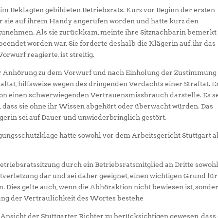
eim Beklagten gebildeten Betriebsrats. Kurz vor Beginn der ersten
war sie auf ihrem Handy angerufen worden und hatte kurz den
unehmen. Als sie zurückkam, meinte ihre Sitznachbarin bemerkt
endet worden war. Sie forderte deshalb die Klägerin auf, ihr das
rwurf reagierte, ist streitig.
rer Anhörung zu dem Vorwurf und nach Einholung der Zustimmung
aftat, hilfsweise wegen des dringenden Verdachts einer Straftat. E
ion einen schwerwiegenden Vertrauensmissbrauch darstelle. Es s
 dass sie ohne ihr Wissen abgehört oder überwacht würden. Das
ägerin sei auf Dauer und unwiederbringlich gestört.
igungsschutzklage hatte sowohl vor dem Arbeitsgericht Stuttgart a
etriebsratssitzung durch ein Betriebsratsmitglied an Dritte sowoh
htverletzung dar und sei daher geeignet, einen wichtigen Grund für
 Dies gelte auch, wenn die Abhöraktion nicht bewiesen ist, sonde
ung der Vertraulichkeit des Wortes bestehe
sicht der Stuttgarter Richter zu berücksichtigen gewesen, dass 