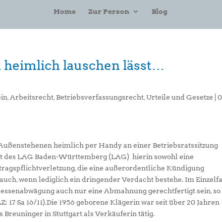
Home
Zur Person
Blog
 heimlich lauschen lässt…
in
,
Arbeitsrecht
,
Betriebsverfassungsrecht
,
Urteile und Gesetze
|
n Außenstehenen heimlich per Handy an einer Betriebsratssitzung
icht des LAG Baden-Württemberg (LAG) hierin sowohl eine
rtragspflichtverletzung, die eine außerordentliche Kündigung
 auch, wenn lediglich ein dringender Verdacht bestehe. Im Einzelfa
ressenabwägung auch nur eine Abmahnung gerechtfertigt sein, so
 17 Sa 16/11).
Die 1956 geborene Klägerin war seit über 20 Jahren
reuninger in Stuttgart als Verkäuferin tätig.