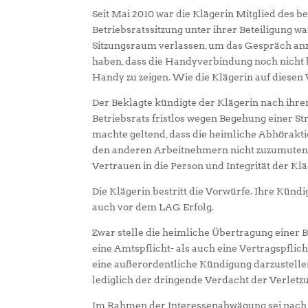
Seit Mai 2010 war die Klägerin Mitglied des b
Betriebsratssitzung unter ihrer Beteiligung 
Sitzungsraum verlassen, um das Gespräch anz
haben, dass die Handyverbindung noch nicht be
Handy zu zeigen. Wie die Klägerin auf diesen Vo
Der Beklagte kündigte der Klägerin nach ih
Betriebsrats fristlos wegen Begehung einer Str
machte geltend, dass die heimliche Abhörakt
den anderen Arbeitnehmern nicht zuzumuten,
Vertrauen in die Person und Integrität der Kl
Die Klägerin bestritt die Vorwürfe. Ihre Künd
auch vor dem LAG Erfolg.
Zwar stelle die heimliche Übertragung einer B
eine Amtspflicht- als auch eine Vertragspflic
eine außerordentliche Kündigung darzustellen.
lediglich der dringende Verdacht der Verletz
Im Rahmen der Interessenabwägung sei nach An