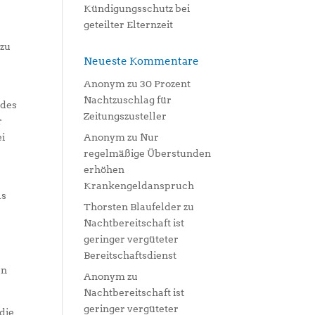
Kündigungsschutz bei
geteilter Elternzeit
 zu
Neueste Kommentare
Anonym
zu
30 Prozent
Nachtzuschlag für
 des
Zeitungszusteller
r
ei
Anonym
zu
Nur
regelmäßige Überstunden
erhöhen
Krankengeldanspruch
ls
Thorsten Blaufelder
zu
Nachtbereitschaft ist
l
geringer vergüteter
Bereitschaftsdienst
rn
Anonym
zu
Nachtbereitschaft ist
geringer vergüteter
die