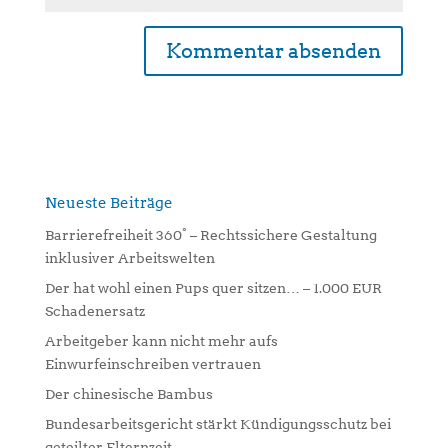
A
l
t
e
r
n
Neueste Beiträge
a
Barrierefreiheit 360° – Rechtssichere Gestaltung
t
inklusiver Arbeitswelten
i
Der hat wohl einen Pups quer sitzen… – 1.000 EUR
v
Schadenersatz
e
:
Arbeitgeber kann nicht mehr aufs
Einwurfeinschreiben vertrauen
Der chinesische Bambus
Bundesarbeitsgericht stärkt Kündigungsschutz bei
geteilter Elternzeit