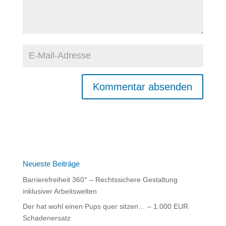
A
l
t
e
r
n
Neueste Beiträge
a
Barrierefreiheit 360° – Rechtssichere Gestaltung
t
inklusiver Arbeitswelten
i
Der hat wohl einen Pups quer sitzen… – 1.000 EUR
v
Schadenersatz
e