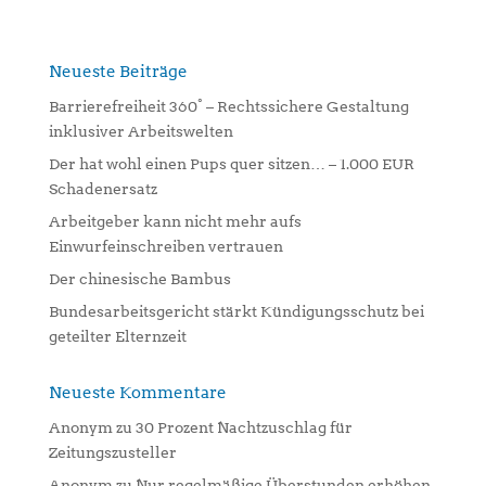
e
r
n
Neueste Beiträge
a
Barrierefreiheit 360° – Rechtssichere Gestaltung
t
inklusiver Arbeitswelten
i
Der hat wohl einen Pups quer sitzen… – 1.000 EUR
v
Schadenersatz
e
:
Arbeitgeber kann nicht mehr aufs
Einwurfeinschreiben vertrauen
Der chinesische Bambus
Bundesarbeitsgericht stärkt Kündigungsschutz bei
geteilter Elternzeit
Neueste Kommentare
Anonym
zu
30 Prozent Nachtzuschlag für
Zeitungszusteller
Anonym
zu
Nur regelmäßige Überstunden erhöhen