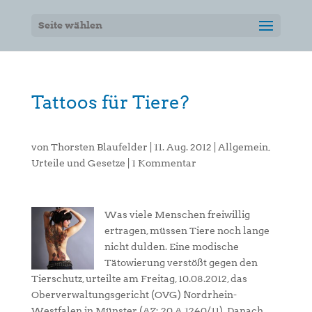
Seite wählen
Tattoos für Tiere?
von
Thorsten Blaufelder
|
11. Aug. 2012
|
Allgemein
,
Urteile und Gesetze
|
1 Kommentar
Was viele Menschen freiwillig
ertragen, müssen Tiere noch lange
nicht dulden. Eine modische
Tätowierung verstößt gegen den
Tierschutz, urteilte am Freitag, 10.08.2012, das
Oberverwaltungsgericht (OVG) Nordrhein-
Westfalen in Münster (AZ: 20 A 1240/11). Danach