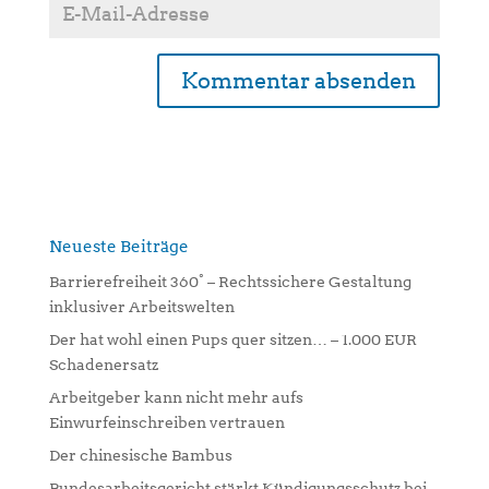
A
l
t
e
r
n
Neueste Beiträge
a
Barrierefreiheit 360° – Rechtssichere Gestaltung
t
inklusiver Arbeitswelten
i
Der hat wohl einen Pups quer sitzen… – 1.000 EUR
v
Schadenersatz
e
:
Arbeitgeber kann nicht mehr aufs
Einwurfeinschreiben vertrauen
Der chinesische Bambus
Bundesarbeitsgericht stärkt Kündigungsschutz bei