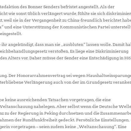
Redaktion des Bonner Senders befristet angestellt. Als der
 wie sonst üblich verlängert wurde, fühlte sie sich diskriminier
t, weil sie in der Vergangenheit zu China-freundlich berichtet hab
na“ und eine Unterstützung der Kommunistischen Partei unterstell
eingestellt.
ihr angekündigt, dass man sie „ausbluten“ lassen wolle. Damit h
ichbehandlungsgesetz verstoßen. Es liege eine Diskriminierung
des Alters vor. Daher müsse der Sender eine Entschädigung in H
ierung. Der Honorarrahmenvertrag sei wegen Haushaltseinsparung
nterbliebene Verlängerung auch von der im Grundgesetz veranke
abe keine ausreichenden Tatsachen vorgetragen, die eine
 Weltanschauung nahelegen. Aber selbst wenn die Deutsche Well
stanz zu der Regierung in Peking durchsetzen und die Zusammenarbe
 Rahmen der Rundfunkfreiheit gedeckt. Persönliche Einstellungen,
gerin vorgetragen – seien zudem keine „Weltanschauung“. Eine