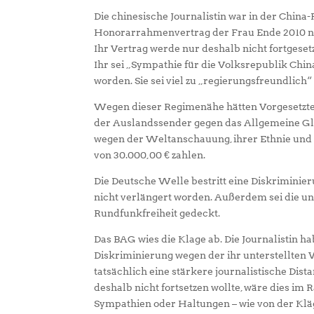
Die chinesische Journalistin war in der China-
Honorarrahmenvertrag der Frau Ende 2010 nicht
Ihr Vertrag werde nur deshalb nicht fortgesetz
Ihr sei „Sympathie für die Volksrepublik Chi
worden. Sie sei viel zu „regierungsfreundlich“ 
Wegen dieser Regimenähe hätten Vorgesetzte 
der Auslandssender gegen das Allgemeine Gle
wegen der Weltanschauung, ihrer Ethnie und 
von 30.000,00 € zahlen.
Die Deutsche Welle bestritt eine Diskrimin
nicht verlängert worden. Außerdem sei die u
Rundfunkfreiheit gedeckt.
Das BAG wies die Klage ab. Die Journalistin h
Diskriminierung wegen der ihr unterstellten
tatsächlich eine stärkere journalistische Di
deshalb nicht fortsetzen wollte, wäre dies im
Sympathien oder Haltungen – wie von der Klä