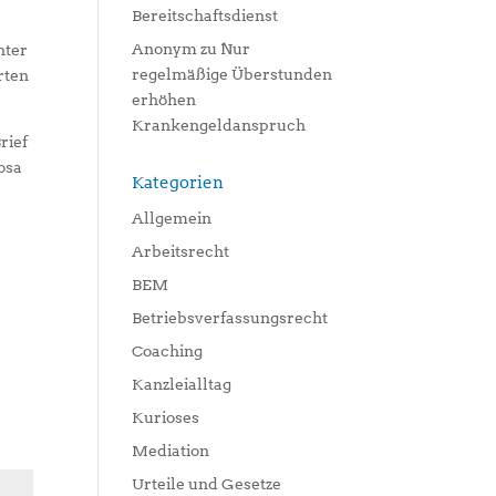
Bereitschaftsdienst
Anonym
zu
Nur
nter
regelmäßige Überstunden
rten
erhöhen
Krankengeldanspruch
rief
osa
Kategorien
Allgemein
Arbeitsrecht
BEM
Betriebsverfassungsrecht
Coaching
Kanzleialltag
Kurioses
Mediation
Urteile und Gesetze