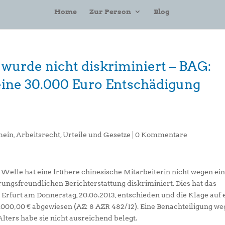
Home
Zur Person
Blog
 wurde nicht diskriminiert – BAG:
ine 30.000 Euro Entschädigung
mein
,
Arbeitsrecht
,
Urteile und Gesetze
|
0 Kommentare
elle hat eine frühere chinesische Mitarbeiterin nicht wegen ei
rungsfreundlichen Berichterstattung diskriminiert. Dies hat das
Erfurt am Donnerstag, 20.06.2013, entschieden und die Klage auf 
000,00 € abgewiesen (AZ: 8 AZR 482/12). Eine Benachteiligung w
ters habe sie nicht ausreichend belegt.