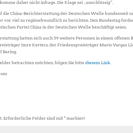
mme daher nicht infrage. Die Klage sei „unschlüssig“.
nd die China-Berichterstattung der Deutschen Welle bundesweit u
r vor, viel zu regimefreundlich zu berichten. Den Bundestag forde
stischen Partei China in der Deutschen Welle beschäftigt seien.
rstattung hatten sich auch 59 weitere Personen in einem offenen B
reisträger Imre Kertécz, der Friedenspreisträger Mario Vargas Ll
f Baring.
elder betrachten möchten, folgen Sie bitte
diesem Link
.
.com
t.
Erforderliche Felder sind mit
*
markiert