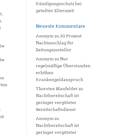
Kündigungsschutz bei
geteilter Elternzeit
t.
e.
Neueste Kommentare
t
Anonym
zu
30 Prozent
Nachtzuschlag für
abe
Zeitungszusteller
Anonym
zu
Nur
öhe
regelmäßige Überstunden
erhöhen
en
Krankengeldanspruch
rten
Thorsten Blaufelder
zu
Nachtbereitschaft ist
geringer vergüteter
Bereitschaftsdienst
e
it
Anonym
zu
Nachtbereitschaft ist
geringer vergüteter