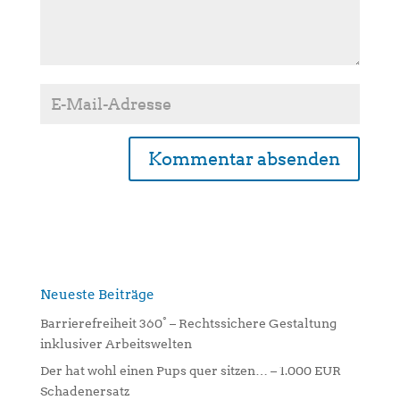
A
l
t
e
r
n
Neueste Beiträge
a
Barrierefreiheit 360° – Rechtssichere Gestaltung
t
inklusiver Arbeitswelten
i
Der hat wohl einen Pups quer sitzen… – 1.000 EUR
v
Schadenersatz
e