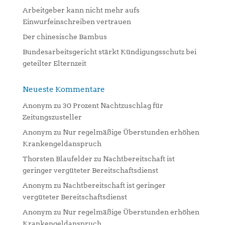
:
Arbeitgeber kann nicht mehr aufs
Einwurfeinschreiben vertrauen
Der chinesische Bambus
Bundesarbeitsgericht stärkt Kündigungsschutz bei
geteilter Elternzeit
Neueste Kommentare
Anonym
zu
30 Prozent Nachtzuschlag für
Zeitungszusteller
Anonym
zu
Nur regelmäßige Überstunden erhöhen
Krankengeldanspruch
Thorsten Blaufelder
zu
Nachtbereitschaft ist
geringer vergüteter Bereitschaftsdienst
Anonym
zu
Nachtbereitschaft ist geringer
vergüteter Bereitschaftsdienst
Anonym
zu
Nur regelmäßige Überstunden erhöhen
Krankengeldanspruch