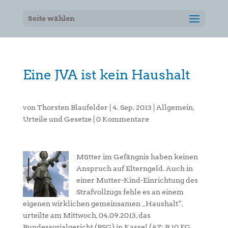
Seite wählen
Eine JVA ist kein Haushalt
von
Thorsten Blaufelder
|
4. Sep. 2013
|
Allgemein
,
Urteile und Gesetze
|
0 Kommentare
Mütter im Gefängnis haben keinen
Anspruch auf Elterngeld. Auch in
einer Mutter-Kind-Einrichtung des
Strafvollzugs fehle es an einem
eigenen wirklichen gemeinsamen „Haushalt“,
urteilte am Mittwoch, 04.09.2013, das
Bundessozialgericht (BSG) in Kassel (AZ: B 10 EG