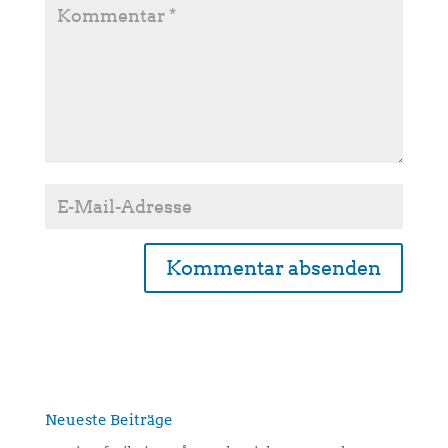
A
l
t
e
r
n
Neueste Beiträge
a