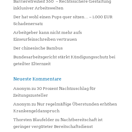
Barrierefreiheit 360° – Rechtssichere Gestaltung
t
inklusiver Arbeitswelten
i
Der hat wohl einen Pups quer sitzen… – 1.000 EUR
v
Schadenersatz
e
:
Arbeitgeber kann nicht mehr aufs
Einwurfeinschreiben vertrauen
Der chinesische Bambus
Bundesarbeitsgericht stärkt Kündigungsschutz bei
geteilter Elternzeit
Neueste Kommentare
Anonym
zu
30 Prozent Nachtzuschlag für
Zeitungszusteller
Anonym
zu
Nur regelmäßige Überstunden erhöhen
Krankengeldanspruch
Thorsten Blaufelder
zu
Nachtbereitschaft ist
geringer vergüteter Bereitschaftsdienst