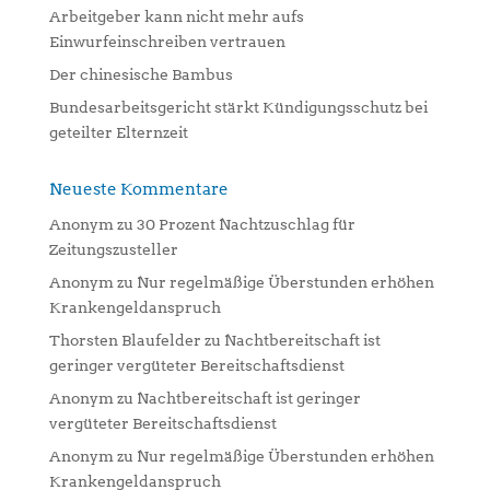
:
Arbeitgeber kann nicht mehr aufs
Einwurfeinschreiben vertrauen
Der chinesische Bambus
Bundesarbeitsgericht stärkt Kündigungsschutz bei
geteilter Elternzeit
Neueste Kommentare
Anonym
zu
30 Prozent Nachtzuschlag für
Zeitungszusteller
Anonym
zu
Nur regelmäßige Überstunden erhöhen
Krankengeldanspruch
Thorsten Blaufelder
zu
Nachtbereitschaft ist
geringer vergüteter Bereitschaftsdienst
Anonym
zu
Nachtbereitschaft ist geringer
vergüteter Bereitschaftsdienst
Anonym
zu
Nur regelmäßige Überstunden erhöhen
Krankengeldanspruch