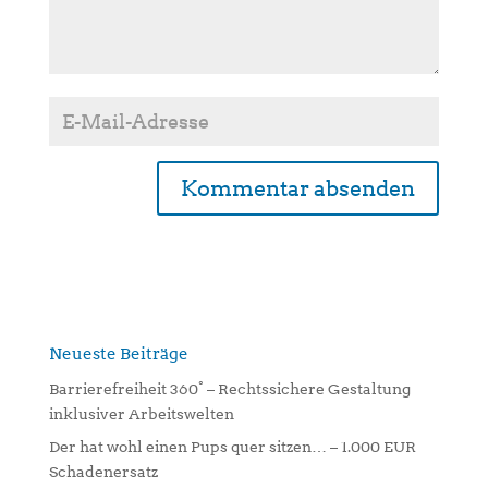
A
l
t
e
r
n
Neueste Beiträge
a
Barrierefreiheit 360° – Rechtssichere Gestaltung
t
inklusiver Arbeitswelten
i
Der hat wohl einen Pups quer sitzen… – 1.000 EUR
v
Schadenersatz
e