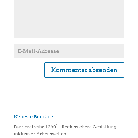
A
l
t
e
r
n
Neueste Beiträge
a
Barrierefreiheit 360° – Rechtssichere Gestaltung
t
inklusiver Arbeitswelten
i