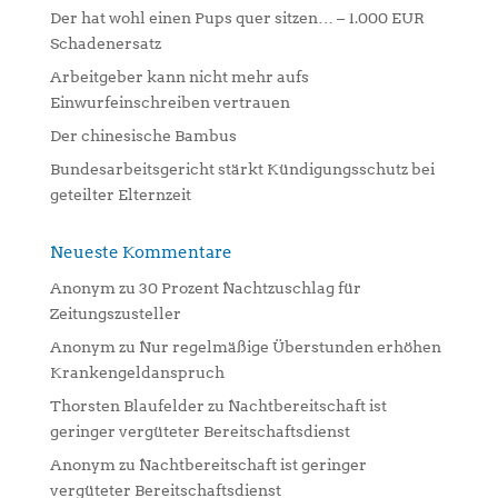
Der hat wohl einen Pups quer sitzen… – 1.000 EUR
v
Schadenersatz
e
:
Arbeitgeber kann nicht mehr aufs
Einwurfeinschreiben vertrauen
Der chinesische Bambus
Bundesarbeitsgericht stärkt Kündigungsschutz bei
geteilter Elternzeit
Neueste Kommentare
Anonym
zu
30 Prozent Nachtzuschlag für
Zeitungszusteller
Anonym
zu
Nur regelmäßige Überstunden erhöhen
Krankengeldanspruch
Thorsten Blaufelder
zu
Nachtbereitschaft ist
geringer vergüteter Bereitschaftsdienst
Anonym
zu
Nachtbereitschaft ist geringer
vergüteter Bereitschaftsdienst