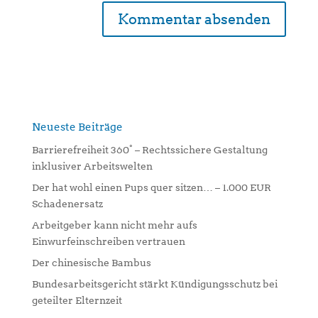
A
l
t
e
r
n
Neueste Beiträge
a
Barrierefreiheit 360° – Rechtssichere Gestaltung
t
inklusiver Arbeitswelten
i
Der hat wohl einen Pups quer sitzen… – 1.000 EUR
v
Schadenersatz
e
:
Arbeitgeber kann nicht mehr aufs
Einwurfeinschreiben vertrauen
Der chinesische Bambus
Bundesarbeitsgericht stärkt Kündigungsschutz bei
geteilter Elternzeit