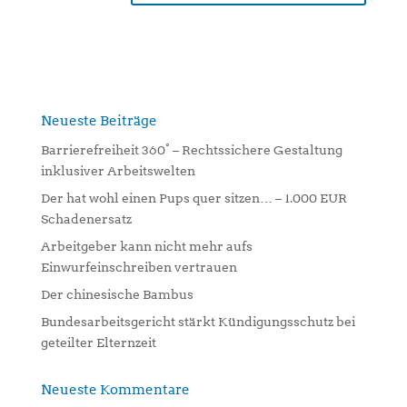
A
l
t
e
r
n
Neueste Beiträge
a
Barrierefreiheit 360° – Rechtssichere Gestaltung
t
inklusiver Arbeitswelten
i
Der hat wohl einen Pups quer sitzen… – 1.000 EUR
v
Schadenersatz
e
:
Arbeitgeber kann nicht mehr aufs
Einwurfeinschreiben vertrauen
Der chinesische Bambus
Bundesarbeitsgericht stärkt Kündigungsschutz bei
geteilter Elternzeit
Neueste Kommentare