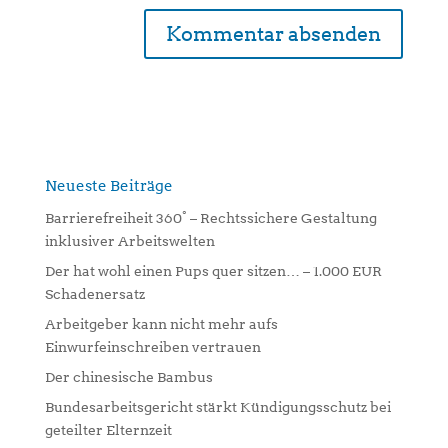
A
l
t
e
r
n
Neueste Beiträge
a
Barrierefreiheit 360° – Rechtssichere Gestaltung
t
inklusiver Arbeitswelten
i
Der hat wohl einen Pups quer sitzen… – 1.000 EUR
v
Schadenersatz
e
:
Arbeitgeber kann nicht mehr aufs
Einwurfeinschreiben vertrauen
Der chinesische Bambus
Bundesarbeitsgericht stärkt Kündigungsschutz bei
geteilter Elternzeit