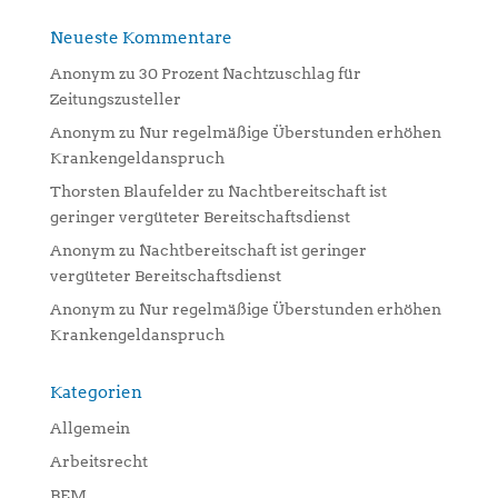
Neueste Kommentare
Anonym
zu
30 Prozent Nachtzuschlag für
Zeitungszusteller
Anonym
zu
Nur regelmäßige Überstunden erhöhen
Krankengeldanspruch
Thorsten Blaufelder
zu
Nachtbereitschaft ist
geringer vergüteter Bereitschaftsdienst
Anonym
zu
Nachtbereitschaft ist geringer
vergüteter Bereitschaftsdienst
Anonym
zu
Nur regelmäßige Überstunden erhöhen
Krankengeldanspruch
Kategorien
Allgemein
Arbeitsrecht
BEM