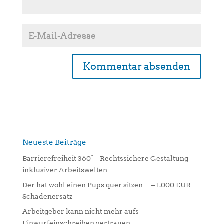
A
l
t
e
r
n
Neueste Beiträge
a
Barrierefreiheit 360° – Rechtssichere Gestaltung
t
inklusiver Arbeitswelten
i
Der hat wohl einen Pups quer sitzen… – 1.000 EUR
v
Schadenersatz
e
:
Arbeitgeber kann nicht mehr aufs
Einwurfeinschreiben vertrauen