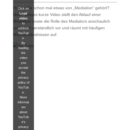
.
Haben Sie schon mal etwas von „Mediation“ gehört?
Click on
Load
Nein? Dieses kurze Video stellt den Ablauf einer
video
Mediation sowie die Rolle des Mediators anschaulich
to
und leicht verständlich vor und räumt mit häufigen
unblock
YouTub
Missverständnissen auf:
e.
By
loading
the
video
you
accept
the
privacy
policy of
YouTub
e.
More
informat
ion
about
YouTub
e's
privacy