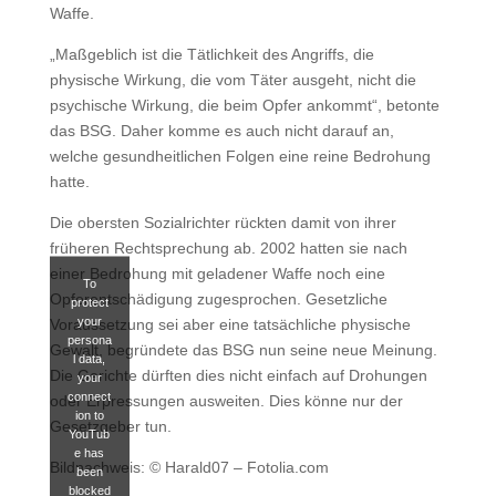
Waffe.
„Maßgeblich ist die Tätlichkeit des Angriffs, die
physische Wirkung, die vom Täter ausgeht, nicht die
psychische Wirkung, die beim Opfer ankommt“, betonte
das BSG. Daher komme es auch nicht darauf an,
welche gesundheitlichen Folgen eine reine Bedrohung
hatte.
Die obersten Sozialrichter rückten damit von ihrer
früheren Rechtsprechung ab. 2002 hatten sie nach
einer Bedrohung mit geladener Waffe noch eine
To
Opferentschädigung zugesprochen. Gesetzliche
protect
your
Voraussetzung sei aber eine tatsächliche physische
persona
Gewalt, begründete das BSG nun seine neue Meinung.
l data,
Die Gerichte dürften dies nicht einfach auf Drohungen
your
connect
oder Erpressungen ausweiten. Dies könne nur der
ion to
Gesetzgeber tun.
YouTub
e has
Bildnachweis: © Harald07 – Fotolia.com
been
blocked