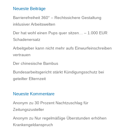
r
n
Neueste Beiträge
a
Barrierefreiheit 360° – Rechtssichere Gestaltung
t
inklusiver Arbeitswelten
i
Der hat wohl einen Pups quer sitzen… – 1.000 EUR
v
Schadenersatz
e
:
Arbeitgeber kann nicht mehr aufs Einwurfeinschreiben
vertrauen
Der chinesische Bambus
Bundesarbeitsgericht stärkt Kündigungsschutz bei
geteilter Elternzeit
Neueste Kommentare
Anonym
zu
30 Prozent Nachtzuschlag für
Zeitungszusteller
Anonym
zu
Nur regelmäßige Überstunden erhöhen
Krankengeldanspruch