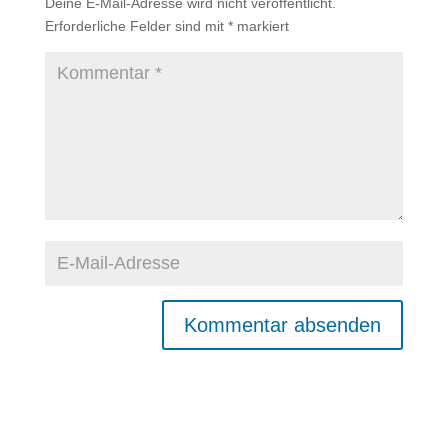
Deine E-Mail-Adresse wird nicht veröffentlicht.
Erforderliche Felder sind mit
*
markiert
A
l
t
e