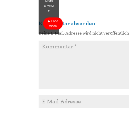
future
anymor
e.
Load
Kommentar absenden
video
Deine E-Mail-Adresse wird nicht veröffentlich