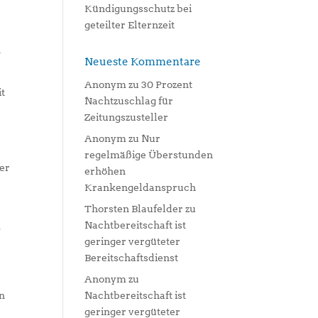
Kündigungsschutz bei
geteilter Elternzeit
n
Neueste Kommentare
Anonym
zu
30 Prozent
it
Nachtzuschlag für
Zeitungszusteller
Anonym
zu
Nur
regelmäßige Überstunden
der
erhöhen
Krankengeldanspruch
Thorsten Blaufelder
zu
Nachtbereitschaft ist
.
geringer vergüteter
Bereitschaftsdienst
Anonym
zu
en
Nachtbereitschaft ist
geringer vergüteter