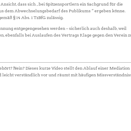
Ansicht, dass sich „bei Spitzensportlern ein Sachgrund für die
 aus dem Abwechselungsbedarf des Publikums “ ergeben könne.
emäß § 14 Abs. 1 TzBfG zulässig.
pannung entgegengesehen werden – sicherlich auch deshalb, weil
, ebenfalls bei Auslaufen des Vertrags Klage gegen den Verein z
hört? Nein? Dieses kurze Video stellt den Ablauf einer Mediation
d leicht verständlich vor und räumt mit häufigen Missverständni