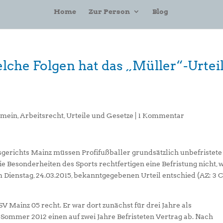
Home
Zur Person
Blog
lche Folgen hat das „Müller“-Urtei
emein
,
Arbeitsrecht
,
Urteile und Gesetze
|
1 Kommentar
gerichts Mainz müssen Profifußballer grundsätzlich unbefristete
 Besonderheiten des Sports rechtfertigen eine Befristung nicht, 
 Dienstag, 24.03.2015, bekanntgegebenen Urteil entschied (AZ: 3 
V Mainz 05 recht. Er war dort zunächst für drei Jahre als
 Sommer 2012 einen auf zwei Jahre Befristeten Vertrag ab. Nach