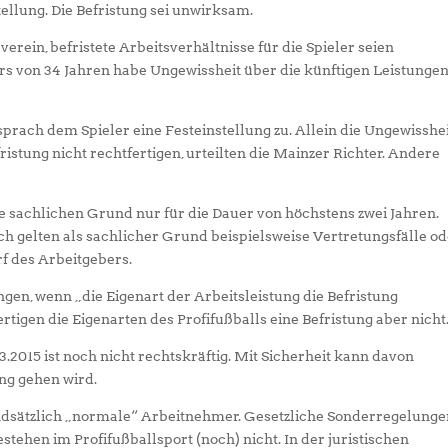
tellung. Die Befristung sei unwirksam.
ein, befristete Arbeitsverhältnisse für die Spieler seien
rs von 34 Jahren habe Ungewissheit über die künftigen Leistunge
sprach dem Spieler eine Festeinstellung zu. Allein die Ungewisshe
istung nicht rechtfertigen, urteilten die Mainzer Richter. Andere
e sachlichen Grund nur für die Dauer von höchstens zwei Jahren.
ach gelten als sachlicher Grund beispielsweise Vertretungsfälle o
f des Arbeitgebers.
ungen, wenn „die Eigenart der Arbeitsleistung die Befristung
rtigen die Eigenarten des Profifußballs eine Befristung aber nicht
.2015 ist noch nicht rechtskräftig. Mit Sicherheit kann davon
ng gehen wird.
ndsätzlich „normale“ Arbeitnehmer. Gesetzliche Sonderregelung
stehen im Profifußballsport (noch) nicht. In der juristischen