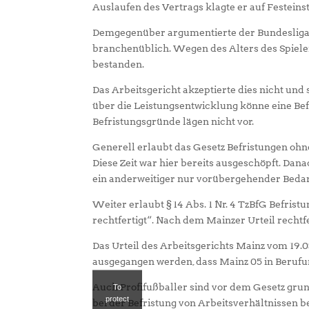
Auslaufen des Vertrags klagte er auf Festeins
Demgegenüber argumentierte der Bundesligaver
branchenüblich. Wegen des Alters des Spiele
bestanden.
Das Arbeitsgericht akzeptierte dies nicht und 
über die Leistungsentwicklung könne eine Befr
Befristungsgründe lägen nicht vor.
Generell erlaubt das Gesetz Befristungen ohn
Diese Zeit war hier bereits ausgeschöpft. Dan
ein anderweitiger nur vorübergehender Bedar
Weiter erlaubt § 14 Abs. 1 Nr. 4 TzBfG Befrist
rechtfertigt“. Nach dem Mainzer Urteil rechtfe
Das Urteil des Arbeitsgerichts Mainz vom 19.03
ausgegangen werden, dass Mainz 05 in Berufu
Auch Profifußballer sind vor dem Gesetz gru
To
protect
bei der Befristung von Arbeitsverhältnissen be