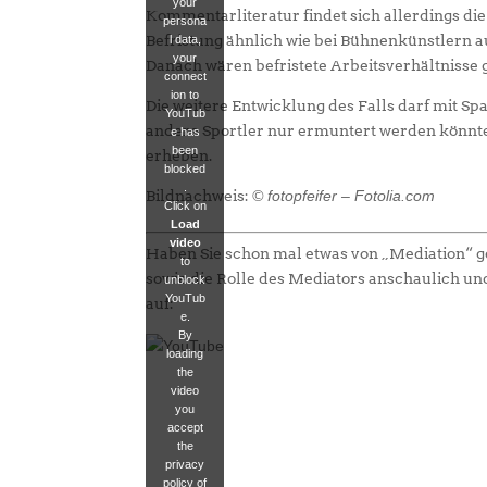
your
Kommentarliteratur findet sich allerdings die 
persona
Befristung ähnlich wie bei Bühnenkünstlern
l data,
your
Danach wären befristete Arbeitsverhältnisse g
connect
ion to
Die weitere Entwicklung des Falls darf mit S
YouTub
andere Sportler nur ermuntert werden könnten
e has
been
erheben.
blocked
.
Bildnachweis:
© fotopfeifer – Fotolia.com
Click on
Load
video
Haben Sie schon mal etwas von „Mediation“ ge
to
sowie die Rolle des Mediators anschaulich un
unblock
YouTub
auf:
e.
By
loading
the
video
you
accept
the
privacy
policy of