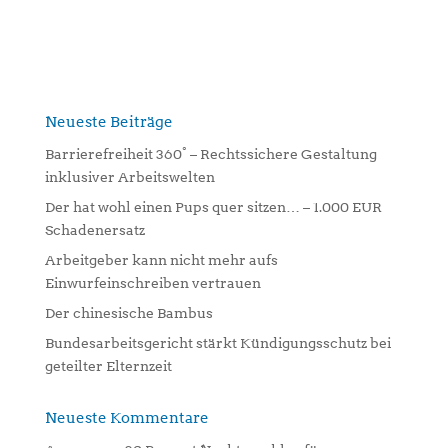
A
l
t
e
r
n
Neueste Beiträge
a
Barrierefreiheit 360° – Rechtssichere Gestaltung
t
inklusiver Arbeitswelten
i
Der hat wohl einen Pups quer sitzen… – 1.000 EUR
v
Schadenersatz
e
:
Arbeitgeber kann nicht mehr aufs
Einwurfeinschreiben vertrauen
Der chinesische Bambus
Bundesarbeitsgericht stärkt Kündigungsschutz bei
geteilter Elternzeit
Neueste Kommentare