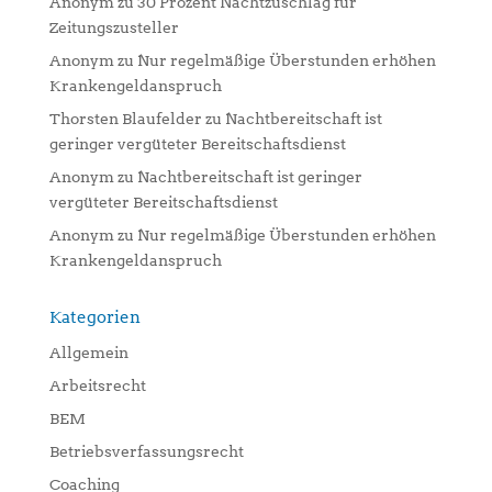
Anonym
zu
30 Prozent Nachtzuschlag für
Zeitungszusteller
Anonym
zu
Nur regelmäßige Überstunden erhöhen
Krankengeldanspruch
Thorsten Blaufelder
zu
Nachtbereitschaft ist
geringer vergüteter Bereitschaftsdienst
Anonym
zu
Nachtbereitschaft ist geringer
vergüteter Bereitschaftsdienst
Anonym
zu
Nur regelmäßige Überstunden erhöhen
Krankengeldanspruch
Kategorien
Allgemein
Arbeitsrecht
BEM
Betriebsverfassungsrecht
Coaching