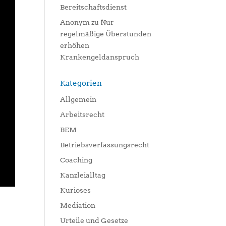
Bereitschaftsdienst
Anonym
zu
Nur
regelmäßige Überstunden
erhöhen
Krankengeldanspruch
Kategorien
Allgemein
Arbeitsrecht
BEM
Betriebsverfassungsrecht
Coaching
Kanzleialltag
Kurioses
Mediation
Urteile und Gesetze