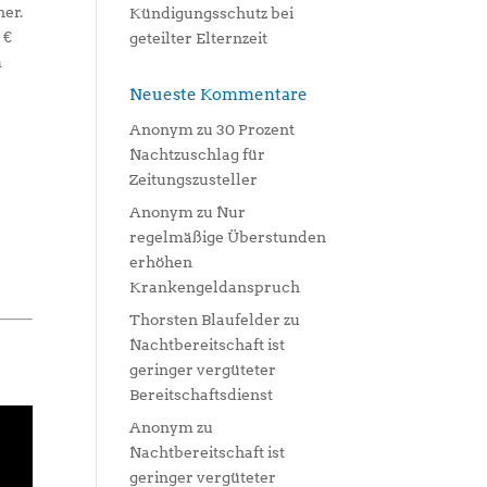
her.
Kündigungsschutz bei
 €
geteilter Elternzeit
m
Neueste Kommentare
Anonym
zu
30 Prozent
Nachtzuschlag für
Zeitungszusteller
Anonym
zu
Nur
regelmäßige Überstunden
erhöhen
Krankengeldanspruch
Thorsten Blaufelder
zu
Nachtbereitschaft ist
geringer vergüteter
Bereitschaftsdienst
Anonym
zu
Nachtbereitschaft ist
geringer vergüteter