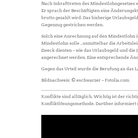
Nach Inkrafttreten des Mindestlohngesetzes w
Er sprach der Beschäftigten eine Änderungskü
brutto gezahlt wird. Das bisherige Urlaubsgel
Gegenzug gestrichen werden.
Solch eine Anrechnung auf den Mindestlohn ist
Mindestlohn solle „unmittelbar die Arbeitsle
Zweck dienten – wie das Urlaubsgeld und die 
angerechnet werden. Eine entsprechende Änd
Gegen das Urteil wurde die Berufung an das 
Bildnachweis: © eschwarzer – Fotolia.com
Konflikte sind alltäglich. Wichtig ist der ri
Konfliktlösungsmethode. Darüber informiert 