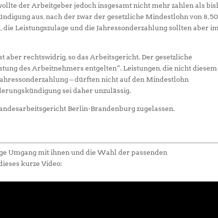
ollte der Arbeitgeber jedoch insgesamt nicht mehr zahlen als bis
ndigung aus, nach der zwar der gesetzliche Mindestlohn von 8,50
d, die Leistungszulage und die Jahressonderzahlung sollten aber i
 aber rechtswidrig, so das Arbeitsgericht. Der gesetzliche
istung des Arbeitnehmers entgelten“. Leistungen, die nicht diesem
Jahressonderzahlung – dürften nicht auf den Mindestlohn
erungskündigung sei daher unzulässig.
Landesarbeitsgericht Berlin-Brandenburg zugelassen.
chtige Umgang mit ihnen und die Wahl der passenden
dieses kurze Video: