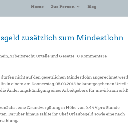
Home
Zur Person
Blog
sgeld zusätzlich zum Mindestlohn
mein
,
Arbeitsrecht
,
Urteile und Gesetze
|
0 Kommentare
dürfen nicht auf den gesetzlichen Mindestlohn angerechnet werd
erlin in einem am Donnerstag, 05.03.2015 bekanntgegebenen Urtei
 die Änderungskündigung eines Arbeitgebers für unwirksam erkl
 zunächst eine Grundvergütung in Höhe von 6,44 € pro Stunde
ten. Darüber hinaus zahlte ihr Chef Urlaubsgeld sowie eine nach
erzahlung.