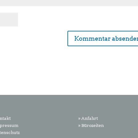
ntakt
» Anfahrt
mpressum
» Bürozeiten
tenschutz