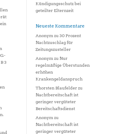
Kündigungsschutz bei
llen
geteilter Elternzeit
erät
 ein
Neueste Kommentare
Anonym
zu
30 Prozent
Nachtzuschlag für
en
Zeitungszusteller
SG-
Anonym
zu
Nur
 B 3
regelmäßige Überstunden
erhöhen
Krankengeldanspruch
ren
Thorsten Blaufelder
zu
Nachtbereitschaft ist
geringer vergüteter
n
Bereitschaftsdienst
n.
Anonym
zu
Nachtbereitschaft ist
geringer vergüteter
 und