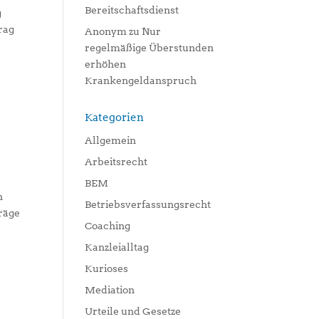
Bereitschaftsdienst
g
rag
Anonym
zu
Nur
regelmäßige Überstunden
erhöhen
Krankengeldanspruch
Kategorien
Allgemein
Arbeitsrecht
BEM
n
Betriebsverfassungsrecht
träge
Coaching
Kanzleialltag
Kurioses
Mediation
Urteile und Gesetze