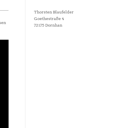
Thorsten Blaufelder
Goethestraße 4
ssen
72175 Dornhan