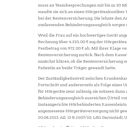
muss an Teambesprechungen mit bis zu 30 Mit
wandte sie sich an einen Hörgeräteakustiker.
bei der Rentenversicherung. Die lehnte den A
umfassenden Behinderungsausgleich sorgen un
Weil die Frau auf ein hochwertiges Gerät ange
Rechnung über 4.333,00 € zog der Hörgerätea
Festbetrag von 972,00 € ab. Mit ihrer Klage ve
Rentenversicherung zurück. Nach dem Kassele
zunächst klären, ob die Rentenversicherung od
Patientin an beide Träger gewandt hatte.
Der Zuständigkeitsstreit zwischen Krankenka
Fortschritt und andererseits als Folge eines 
für Hörgeräte zwar zulässig, sie müssen dann a
Behinderungsausgleich ausreichen (Urteil vom 
Instanzgerichte Hörbehinderten Kassenleistu
angemessene Hörgeräteversorgung nicht gewähr
20.08.2013, AZ: 13 R 2607/10; LSG Darmstadt, Ur