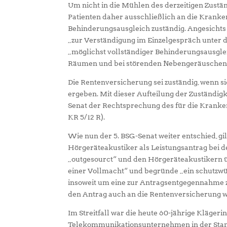
Um nicht in die Mühlen des derzeitigen Zustän
Patienten daher ausschließlich an die Kranke
Behinderungsausgleich zuständig. Angesichts
„zur Verständigung im Einzelgespräch unter d
„möglichst vollständiger Behinderungsausglei
Räumen und bei störenden Nebengeräuschen
Die Rentenversicherung sei zuständig, wenn s
ergeben. Mit dieser Aufteilung der Zuständigk
Senat der Rechtsprechung des für die Krankenv
KR 5/12 R).
Wie nun der 5. BSG-Senat weiter entschied, gi
Hörgeräteakustiker als Leistungsantrag bei 
„outgesourct“ und den Hörgeräteakustikern ü
einer Vollmacht“ und begründe „ein schutzwü
insoweit um eine zur Antragsentgegennahme zu
den Antrag auch an die Rentenversicherung w
Im Streitfall war die heute 60-jährige Klägerin
Telekommunikationsunternehmen in der Stammd