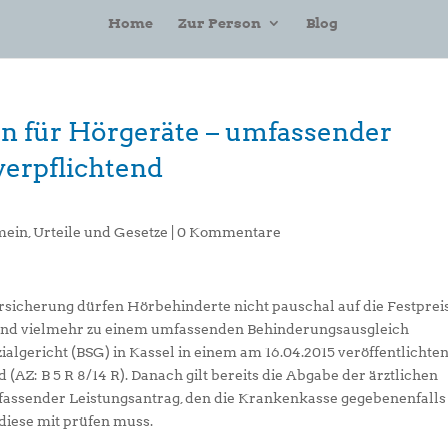
Home
Zur Person
Blog
sen für Hörgeräte – umfassender
erpflichtend
mein
,
Urteile und Gesetze
|
0 Kommentare
icherung dürfen Hörbehinderte nicht pauschal auf die Festprei
 sind vielmehr zu einem umfassenden Behinderungsausgleich
zialgericht (BSG) in Kassel in einem am 16.04.2015 veröffentlichte
 (AZ: B 5 R 8/14 R). Danach gilt bereits die Abgabe der ärztlichen
assender Leistungsantrag, den die Krankenkasse gegebenenfalls
 diese mit prüfen muss.