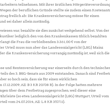
arbeitern teilnehmen. Mit ihrer ärztlichen Hörgeräteverordnun
 Wegen der beruflichen Gründe stellte sie zudem einen Kostenant
ntrag freilich ab: Die Krankenversicherung müsse für einen
d sei daher allein zuständig.
wiesen war, bezahlte sie dies zunächst weitgehend selbst. Von der
kustiker lediglich den von den Krankenkassen üblich bezahlten
rlangt die Frau die verbleibenden 3.361,00 € von der
r Urteil muss nun aber das Landessozialgericht (LSG) Mainz
er die Krankenversicherung vorrangig zuständig ist, weil sich die
sse und Rentenversicherung war einerseits durch den technische
Urteils des 3. BSG-Senats aus 2009 entstanden. Danach sind Festbe
ber so hoch sein, dass sie für einen wirklichen
17.12.2009, AZ: B 3 KR 20/08 R). In der Folge hatten mehrere
ngen über dem Festbetrag zugesprochen, weil dieser eine
leiste (so etwa Landessozialgericht (LSG) Stuttgart, Urteil vom
teil vom 24.07.2014, AZ: L 8 KR 357/11).