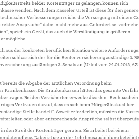
digkeitsstreits beider Kostenträger zu gelangen, können sich
nkasse wenden. Nach dem Kasseler Urteil ist diese für den genere
 technischer Verbesserungen reiche die Versorgung mit einem G
irekter Ansprache“ dabei nicht mehr aus. Gefordert sei vielmehr
ch“, sprich ein Gerät, das auch die Verständigung in größeren
 ermögliche.
ich aus der konkreten beruflichen Situation weitere Anforderung
eiten schloss sich der für die Rentenversicherung zuständige 5. B
ersicherung zuständigen 3. Senats an (Urteil vom 24.01.2013, AZ:
lt bereits die Abgabe der ärztlichen Verordnung beim
der Krankenkasse. Die Krankenkassen hätten das gesamte Verfah
bertragen. Bei den Versicherten erwecke dies den „Rechtsschein
rdiges Vertrauen darauf, dass es sich beim Hörgeräteakustiker
ständige Stelle handelt“. Soweit erforderlich, müssten die Kasse
eiterleiten oder aber entsprechende Ansprüche selbst überprüfe
 in den Streit der Kostenträger geraten. Sie arbeitet bei einem
atenpflege. Dabei ist sie an der Lehrlingsausbildung beteiligt