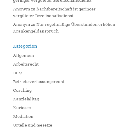
geringer vergüteter Bereitschaftsdienst
Anonym
zu
Nachtbereitschaft ist geringer
vergüteter Bereitschaftsdienst
Anonym
zu
Nur regelmäßige Überstunden erhöhen
Krankengeldanspruch
Kategorien
Allgemein
Arbeitsrecht
BEM
Betriebsverfassungsrecht
Coaching
Kanzleialltag
Kurioses
Mediation
Urteile und Gesetze