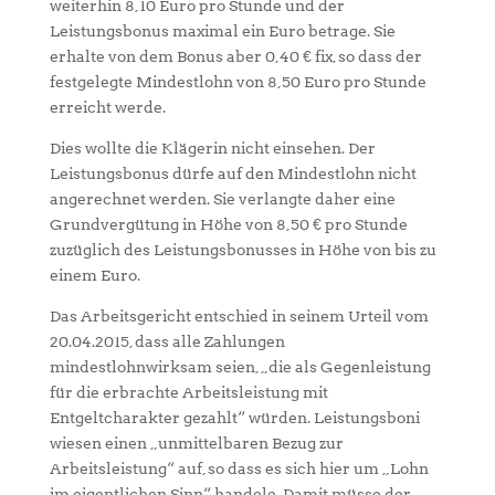
weiterhin 8,10 Euro pro Stunde und der
Leistungsbonus maximal ein Euro betrage. Sie
erhalte von dem Bonus aber 0,40 € fix, so dass der
festgelegte Mindestlohn von 8,50 Euro pro Stunde
erreicht werde.
Dies wollte die Klägerin nicht einsehen. Der
Leistungsbonus dürfe auf den Mindestlohn nicht
angerechnet werden. Sie verlangte daher eine
Grundvergütung in Höhe von 8,50 € pro Stunde
zuzüglich des Leistungsbonusses in Höhe von bis zu
einem Euro.
Das Arbeitsgericht entschied in seinem Urteil vom
20.04.2015, dass alle Zahlungen
mindestlohnwirksam seien, „die als Gegenleistung
für die erbrachte Arbeitsleistung mit
Entgeltcharakter gezahlt“ würden. Leistungsboni
wiesen einen „unmittelbaren Bezug zur
Arbeitsleistung“ auf, so dass es sich hier um „Lohn
im eigentlichen Sinn“ handele. Damit müsse der