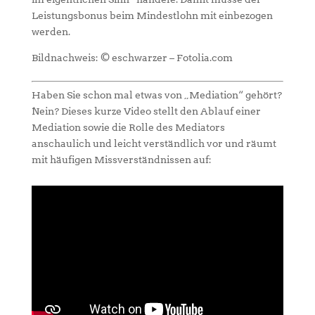
Leistungsbonus beim Mindestlohn mit einbezogen
werden.
Bildnachweis: © eschwarzer – Fotolia.com
Haben Sie schon mal etwas von „Mediation“ gehört?
Nein? Dieses kurze Video stellt den Ablauf einer
Mediation sowie die Rolle des Mediators
anschaulich und leicht verständlich vor und räumt
mit häufigen Missverständnissen auf: