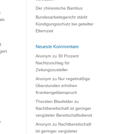
Der chinesische Bambus
t
Bundesarbeitsgericht stärkt
als
Kündigungsschutz bei geteilter
Elternzeit
t.
Neueste Kommentare
gert
Anonym
zu
30 Prozent
Nachtzuschlag für
Zeitungszusteller
Anonym
zu
Nur regelmäßige
Überstunden erhöhen
Krankengeldanspruch
s
Thorsten Blaufelder
zu
Nachtbereitschaft ist geringer
vergüteter Bereitschaftsdienst
e
Anonym
zu
Nachtbereitschaft
ist geringer vergüteter