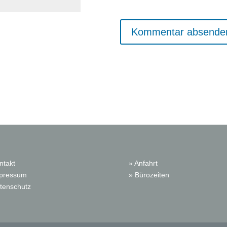
ntakt
» Anfahrt
mpressum
» Bürozeiten
tenschutz