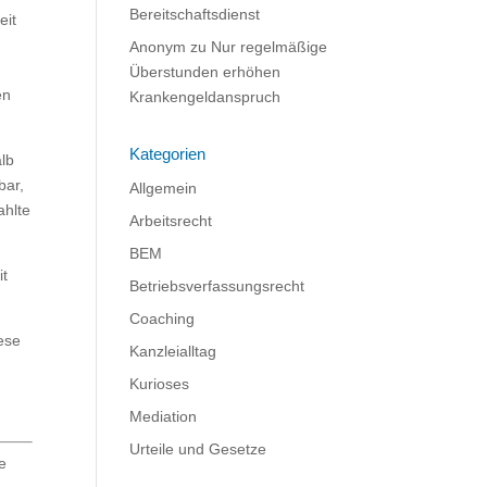
Bereitschaftsdienst
eit
Anonym
zu
Nur regelmäßige
Überstunden erhöhen
en
Krankengeldanspruch
Kategorien
alb
bar,
Allgemein
ahlte
Arbeitsrecht
BEM
it
Betriebsverfassungsrecht
Coaching
ese
Kanzleialltag
Kurioses
Mediation
Urteile und Gesetze
e