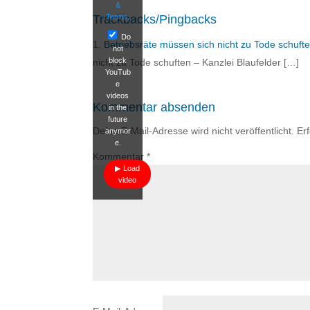
&
Terms
.
Trackbacks/Pingbacks
Do
Betriebsräte müssen sich nicht zu Tode schufte
not
block
nicht zu Tode schuften – Kanzlei Blaufelder […]
YouTub
e
videos
Kommentar absenden
in the
future
Deine E-Mail-Adresse wird nicht veröffentlicht.
Er
anymor
e.
Kommentar
*
Load
video