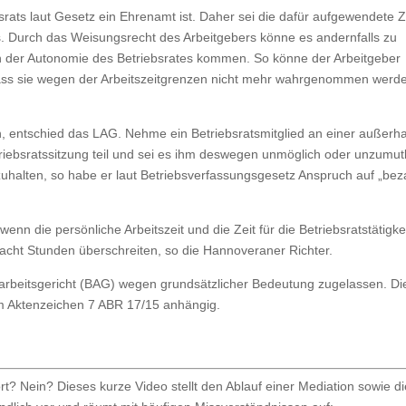
ats laut Gesetz ein Ehrenamt ist. Daher sei die dafür aufgewendete Z
es. Durch das Weisungsrecht des Arbeitgebers könne es andernfalls zu
ich der Autonomie des Betriebsrates kommen. So könne der Arbeitgeber
n, dass sie wegen der Arbeitszeitgrenzen nicht mehr wahrgenommen werd
n, entschied das LAG. Nehme ein Betriebsratsmitglied an einer außerh
etriebsratssitzung teil und sei es ihm deswegen unmöglich oder unzumut
zuhalten, so habe er laut Betriebsverfassungsgesetz Anspruch auf „bez
enn die persönliche Arbeitszeit und die Zeit für die Betriebsratstätigke
h acht Stunden überschreiten, so die Hannoveraner Richter.
beitsgericht (BAG) wegen grundsätzlicher Bedeutung zugelassen. Di
m Aktenzeichen 7 ABR 17/15 anhängig.
? Nein? Dieses kurze Video stellt den Ablauf einer Mediation sowie di