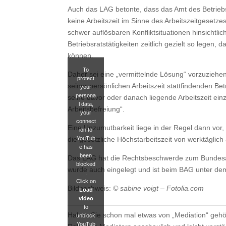
Auch das LAG betonte, dass das Amt des Betriebsr
keine Arbeitszeit im Sinne des Arbeitszeitgesetz
schwer auflösbaren Konfliktsituationen hinsichtl
Betriebsratstätigkeiten zeitlich gezielt so lege
können.
To
Daher sei eine „vermittelnde Lösung“ vorzuziehe
protect
seiner persönlichen Arbeitszeit stattfindenden B
your
persona
seine davor oder danach liegende Arbeitszeit ein
l data,
Arbeitsbefreiung“.
your
connect
Eine Unzumutbarkeit liege in der Regel dann vor, w
ion to
YouTub
die gesetzliche Höchstarbeitszeit von werktäglic
e has
been
Das LAG hat die Rechtsbeschwerde zum Bundesar
blocked
wurde auch eingelegt und ist beim BAG unter de
.
Click on
Bildnachweis:
© sabine voigt – Fotolia.com
Load
video
to
Haben Sie schon mal etwas von „Mediation“ gehört
unblock
YouTub