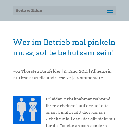
Seite wählen
Wer im Betrieb mal pinkeln
muss, sollte behutsam sein!
von
Thorsten Blaufelder
|
21. Aug. 2015
|
Allgemein
,
Kurioses
,
Urteile und Gesetze
|
3 Kommentare
Erleiden Arbeitnehmer während
ihrer Arbeitszeit auf der Toilette
einen Unfall, stellt dies keinen
Arbeitsunfall dar. Dies gilt nicht nur
für die Toilette an sich, sondern