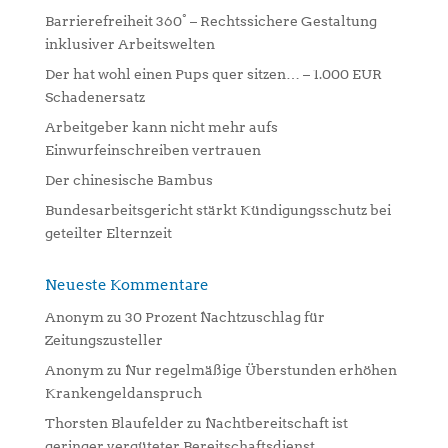
a
Barrierefreiheit 360° – Rechtssichere Gestaltung
t
inklusiver Arbeitswelten
i
Der hat wohl einen Pups quer sitzen… – 1.000 EUR
v
Schadenersatz
e
:
Arbeitgeber kann nicht mehr aufs
Einwurfeinschreiben vertrauen
Der chinesische Bambus
Bundesarbeitsgericht stärkt Kündigungsschutz bei
geteilter Elternzeit
Neueste Kommentare
Anonym
zu
30 Prozent Nachtzuschlag für
Zeitungszusteller
Anonym
zu
Nur regelmäßige Überstunden erhöhen
Krankengeldanspruch
Thorsten Blaufelder
zu
Nachtbereitschaft ist
geringer vergüteter Bereitschaftsdienst