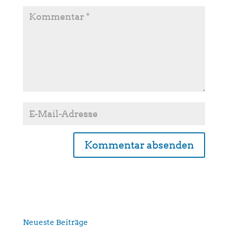
A
l
t
e
r
n
Neueste Beiträge