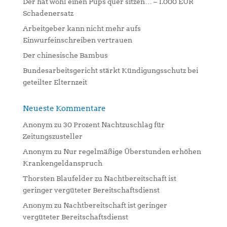
Der hat wohl einen Pups quer sitzen… – 1.000 EUR
v
Schadenersatz
e
:
Arbeitgeber kann nicht mehr aufs
Einwurfeinschreiben vertrauen
Der chinesische Bambus
Bundesarbeitsgericht stärkt Kündigungsschutz bei
geteilter Elternzeit
Neueste Kommentare
Anonym
zu
30 Prozent Nachtzuschlag für
Zeitungszusteller
Anonym
zu
Nur regelmäßige Überstunden erhöhen
Krankengeldanspruch
Thorsten Blaufelder
zu
Nachtbereitschaft ist
geringer vergüteter Bereitschaftsdienst
Anonym
zu
Nachtbereitschaft ist geringer
vergüteter Bereitschaftsdienst