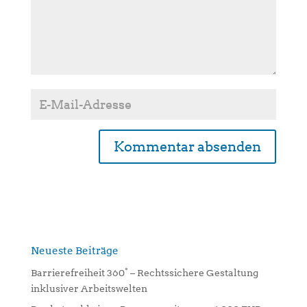
A
l
t
e
r
n
Neueste Beiträge
a
Barrierefreiheit 360° – Rechtssichere Gestaltung
t
inklusiver Arbeitswelten
i