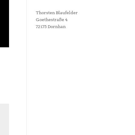
Thorsten Blaufelder
Goethestraße 4
72175 Dornhan