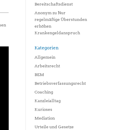
Bereitschaftsdienst
Anonym
zu
Nur
regelmäßige Überstunden
ssen
erhöhen
Krankengeldanspruch
Kategorien
Allgemein
Arbeitsrecht
BEM
Betriebsverfassungsrecht
Coaching
Kanzleialltag
Kurioses
Mediation
Urteile und Gesetze