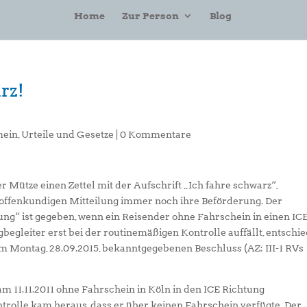
Home
Zur Person
Blog
rz!
mein
,
Urteile und Gesetze
|
0 Kommentare
 Mütze einen Zettel mit der Aufschrift „Ich fahre schwarz“,
er offenkundigen Mitteilung immer noch ihre Beförderung. Der
ng“ ist gegeben, wenn ein Reisender ohne Fahrschein in einen IC
ugbegleiter erst bei der routinemäßigen Kontrolle auffällt, entschi
m Montag, 28.09.2015, bekanntgegebenen Beschluss (AZ: III-1 RVs
m 11.11.2011 ohne Fahrschein in Köln in den ICE Richtung
ntrolle kam heraus, dass er über keinen Fahrschein verfügte. Der