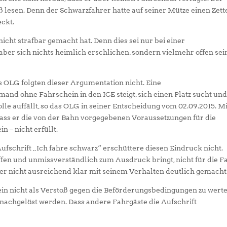
 lesen. Denn der Schwarzfahrer hatte auf seiner Mütze einen Zett
eckt.
icht strafbar gemacht hat. Denn dies sei nur bei einer
ber sich nichts heimlich erschlichen, sondern vielmehr offen sei
 OLG folgten dieser Argumentation nicht. Eine
and ohne Fahrschein in den ICE steigt, sich einen Platz sucht un
le auffällt, so das OLG in seiner Entscheidung vom 02.09.2015. Mi
ass er die von der Bahn vorgegebenen Voraussetzungen für die
 – nicht erfüllt.
ufschrift „Ich fahre schwarz“ erschüttere diesen Eindruck nicht.
ffen und unmissverständlich zum Ausdruck bringt, nicht für die F
ber nicht ausreichend klar mit seinem Verhalten deutlich gemacht
hein nicht als Verstoß gegen die Beförderungsbedingungen zu werte
nachgelöst werden. Dass andere Fahrgäste die Aufschrift