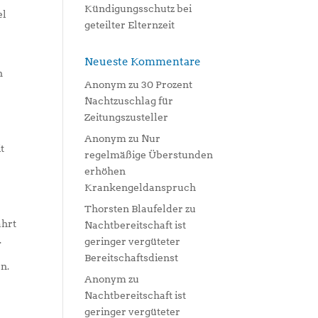
Kündigungsschutz bei
el
geteilter Elternzeit
Neueste Kommentare
n
Anonym
zu
30 Prozent
Nachtzuschlag für
Zeitungszusteller
d
Anonym
zu
Nur
t
regelmäßige Überstunden
erhöhen
Krankengeldanspruch
Thorsten Blaufelder
zu
ahrt
Nachtbereitschaft ist
.
geringer vergüteter
Bereitschaftsdienst
n.
Anonym
zu
Nachtbereitschaft ist
geringer vergüteter