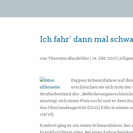
Ich fahr´ dann mal schwa
von
Thorsten Blaufelder
|
14. Okt. 2015
|
Allge
Pappen Schwarzfahrer auf ihrer
erschleichen sie sich trotz d
Straftatbestand der „Beförderungserschleichu
einsteigt, sich einen Platz sucht und er dem Z
das Oberlandesgericht (OLG) Köln in einem a
118/15).
Konkret ging es um einen Schwarzfahrer, der a
Frankfurt/Main stieg. Bei einer Fahrscheinko