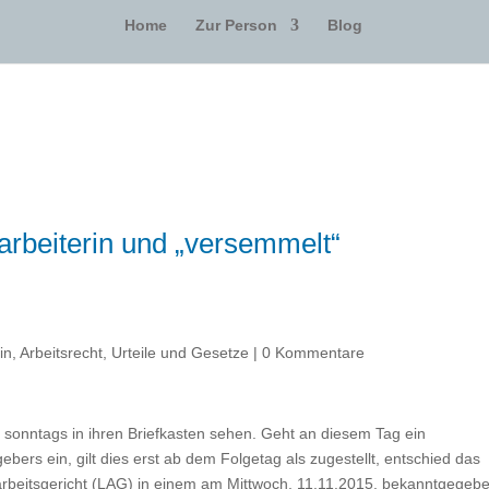
Home
Zur Person
Blog
tarbeiterin und „versemmelt“
in
,
Arbeitsrecht
,
Urteile und Gesetze
|
0 Kommentare
sonntags in ihren Briefkasten sehen. Geht an diesem Tag ein
bers ein, gilt dies erst ab dem Folgetag als zugestellt, entschied das
arbeitsgericht (LAG) in einem am Mittwoch, 11.11.2015, bekanntgegeb