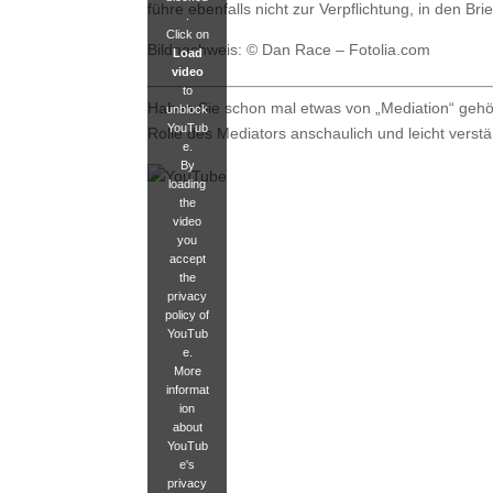
führe ebenfalls nicht zur Verpflichtung, in den Br
.
Click on
Bildnachweis: © Dan Race – Fotolia.com
Load
video
to
Haben Sie schon mal etwas von „Mediation“ gehört
unblock
YouTub
Rolle des Mediators anschaulich und leicht verst
e.
By
loading
the
video
you
accept
the
privacy
policy of
YouTub
e.
More
informat
ion
about
YouTub
e's
privacy