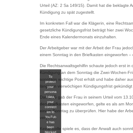
Urteil (AZ: 2 Sa 149/15). Damit hat die beklagte
Kündigung zu spät zugestellt.
Im konkreten Fall war die Klägerin, eine Rechtsanw
gesetzliche Kündigungsfrist beträgt hier zwei W
Ende eines Kalendermonats einzuhalten.
Der Arbeitgeber war mit der Arbeit der Frau jedo
einem Sonntag in den Briefkasten eingeworfen – d
Die Rechtsanwaltsgehilfin schaute jedoch erst in 
Kündigung an dem Sonntag die Zwei-Wochen-Frist
To
sonntags wichtige Post erhält und habe daher auc
protect
längeren vierwöchigen Kündigungsfrist gekündigt 
your
persona
Das LAG gab der Frau in seinem Urteil vom 13.1
l data,
your
den Briefkasten eingeworfen, gelte es als am Mont
connect
einem Sonntag zu überprüfen. Hier habe der Arbe
ion to
YouTub
verpasst.
e has
been
Keine Rolle spiele es, dass der Anwalt auch son
blocked