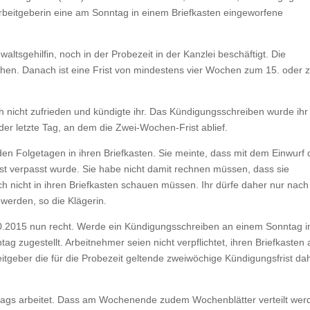
 Arbeitgeberin eine am Sonntag in einem Briefkasten eingeworfene
altsgehilfin, noch in der Probezeit in der Kanzlei beschäftigt. Die
ochen. Danach ist eine Frist von mindestens vier Wochen zum 15. oder
ch nicht zufrieden und kündigte ihr. Das Kündigungsschreiben wurde ihr
er letzte Tag, an dem die Zwei-Wochen-Frist ablief.
den Folgetagen in ihren Briefkasten. Sie meinte, dass mit dem Einwurf 
 verpasst wurde. Sie habe nicht damit rechnen müssen, dass sie
h nicht in ihren Briefkasten schauen müssen. Ihr dürfe daher nur nach
werden, so die Klägerin.
0.2015 nun recht. Werde ein Kündigungsschreiben an einem Sonntag i
ag zugestellt. Arbeitnehmer seien nicht verpflichtet, ihren Briefkasten 
itgeber die für die Probezeit geltende zweiwöchige Kündigungsfrist da
ntags arbeitet. Dass am Wochenende zudem Wochenblätter verteilt wer