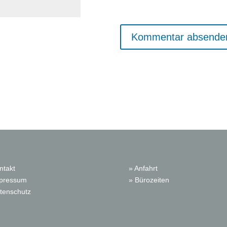
ntakt
» Anfahrt
mpressum
» Bürozeiten
tenschutz