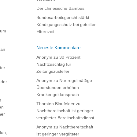
Der chinesische Bambus
Bundesarbeitsgericht stärkt
Kündigungsschutz bei geteilter
 zum
Elternzeit
Neueste Kommentare
 an
Anonym
zu
30 Prozent
Nachtzuschlag für
der
Zeitungszusteller
Anonym
zu
Nur regelmäßige
 der
Überstunden erhöhen
Krankengeldanspruch
n
Thorsten Blaufelder
zu
an
Nachtbereitschaft ist geringer
her
vergüteter Bereitschaftsdienst
Anonym
zu
Nachtbereitschaft
den,
ist geringer vergüteter