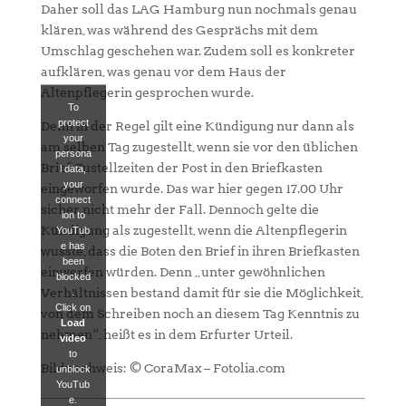
Daher soll das LAG Hamburg nun nochmals genau
klären, was während des Gesprächs mit dem
Umschlag geschehen war. Zudem soll es konkreter
aufklären, was genau vor dem Haus der
Altenpflegerin gesprochen wurde.
To
protect
Denn in der Regel gilt eine Kündigung nur dann als
your
am selben Tag zugestellt, wenn sie vor den üblichen
persona
Brief-Zustellzeiten der Post in den Briefkasten
l data,
your
eingeworfen wurde. Das war hier gegen 17.00 Uhr
connect
sicher nicht mehr der Fall. Dennoch gelte die
ion to
Kündigung als zugestellt, wenn die Altenpflegerin
YouTub
e has
wusste, dass die Boten den Brief in ihren Briefkasten
been
einwerfen würden. Denn „unter gewöhnlichen
blocked
Verhältnissen bestand damit für sie die Möglichkeit,
.
Click on
von dem Schreiben noch an diesem Tag Kenntnis zu
Load
nehmen“, heißt es in dem Erfurter Urteil.
video
to
Bildnachweis: © CoraMax – Fotolia.com
unblock
YouTub
e.