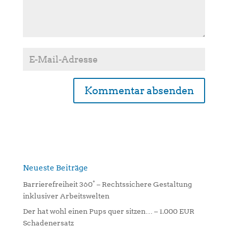
A
l
t
e
r
n
Neueste Beiträge
a
Barrierefreiheit 360° – Rechtssichere Gestaltung
t
inklusiver Arbeitswelten
i
Der hat wohl einen Pups quer sitzen… – 1.000 EUR
v
Schadenersatz
e