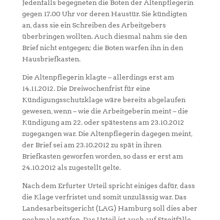
Jedenfalls begegneten die Boten der Altenpflegerin
gegen 17.00 Uhr vor deren Haustür. Sie kündigten
an, dass sie ein Schreiben des Arbeitgebers
überbringen wollten. Auch diesmal nahm sie den
Brief nicht entgegen; die Boten warfen ihn in den
Hausbriefkasten.
Die Altenpflegerin klagte – allerdings erst am
14.11.2012. Die Dreiwochenfrist für eine
Kündigungsschutzklage wäre bereits abgelaufen
gewesen, wenn – wie die Arbeitgeberin meint – die
Kündigung am 22. oder spätestens am 23.10.2012
zugegangen war. Die Altenpflegerin dagegen meint,
der Brief sei am 23.10.2012 zu spät in ihren
Briefkasten geworfen worden, so dass er erst am
24.10.2012 als zugestellt gelte.
Nach dem Erfurter Urteil spricht einiges dafür, dass
die Klage verfristet und somit unzulässig war. Das
Landesarbeitsgericht (LAG) Hamburg soll dies aber
nochmals prüfen. Das Urteil ist auch auf Streitfälle