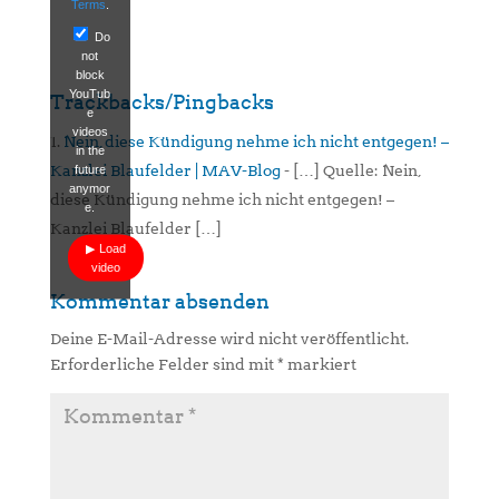
Terms
.
Do
not
block
YouTub
Trackbacks/Pingbacks
e
videos
Nein, diese Kündigung nehme ich nicht entgegen! –
in the
Kanzlei Blaufelder | MAV-Blog
- […] Quelle: Nein,
future
anymor
diese Kündigung nehme ich nicht entgegen! –
e.
Kanzlei Blaufelder […]
Load
video
Kommentar absenden
Deine E-Mail-Adresse wird nicht veröffentlicht.
Erforderliche Felder sind mit
*
markiert