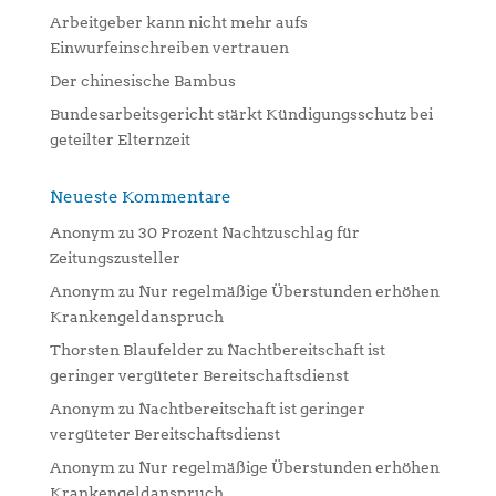
:
Arbeitgeber kann nicht mehr aufs
Einwurfeinschreiben vertrauen
Der chinesische Bambus
Bundesarbeitsgericht stärkt Kündigungsschutz bei
geteilter Elternzeit
Neueste Kommentare
Anonym
zu
30 Prozent Nachtzuschlag für
Zeitungszusteller
Anonym
zu
Nur regelmäßige Überstunden erhöhen
Krankengeldanspruch
Thorsten Blaufelder
zu
Nachtbereitschaft ist
geringer vergüteter Bereitschaftsdienst
Anonym
zu
Nachtbereitschaft ist geringer
vergüteter Bereitschaftsdienst
Anonym
zu
Nur regelmäßige Überstunden erhöhen
Krankengeldanspruch