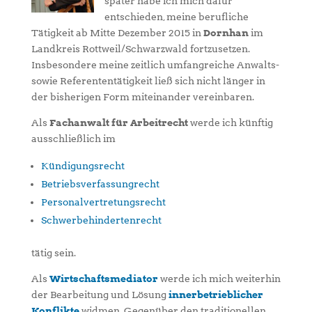
später habe ich mich dafür
entschieden, meine berufliche
Tätigkeit ab Mitte Dezember 2015 in
Dornhan
im
Landkreis Rottweil/Schwarzwald fortzusetzen.
Insbesondere meine zeitlich umfangreiche Anwalts-
sowie Referententätigkeit ließ sich nicht länger in
der bisherigen Form miteinander vereinbaren.
Als
Fachanwalt für Arbeitrecht
werde ich künftig
ausschließlich im
Kündigungsrecht
Betriebsverfassungrecht
Personalvertretungsrecht
Schwerbehindertenrecht
tätig sein.
Als
Wirtschaftsmediator
werde ich mich weiterhin
der Bearbeitung und Lösung
innerbetrieblicher
Konflikte
widmen. Gegenüber den traditionellen