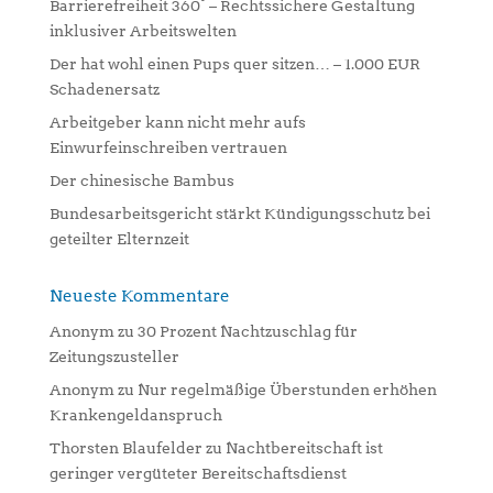
Barrierefreiheit 360° – Rechtssichere Gestaltung
t
inklusiver Arbeitswelten
i
Der hat wohl einen Pups quer sitzen… – 1.000 EUR
v
Schadenersatz
e
:
Arbeitgeber kann nicht mehr aufs
Einwurfeinschreiben vertrauen
Der chinesische Bambus
Bundesarbeitsgericht stärkt Kündigungsschutz bei
geteilter Elternzeit
Neueste Kommentare
Anonym
zu
30 Prozent Nachtzuschlag für
Zeitungszusteller
Anonym
zu
Nur regelmäßige Überstunden erhöhen
Krankengeldanspruch
Thorsten Blaufelder
zu
Nachtbereitschaft ist
geringer vergüteter Bereitschaftsdienst