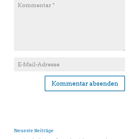
A
l
t
e
r
n
Neueste Beiträge
a