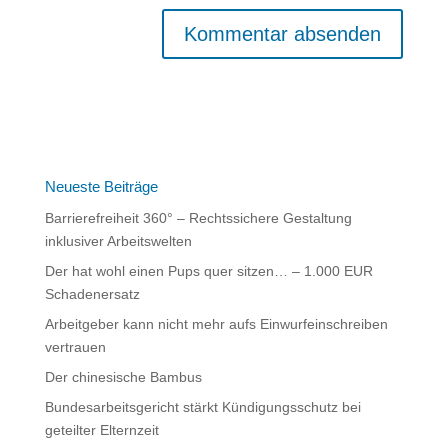
A
l
t
e
r
n
Neueste Beiträge
a
Barrierefreiheit 360° – Rechtssichere Gestaltung
t
inklusiver Arbeitswelten
i
Der hat wohl einen Pups quer sitzen… – 1.000 EUR
v
Schadenersatz
e
:
Arbeitgeber kann nicht mehr aufs Einwurfeinschreiben
vertrauen
Der chinesische Bambus
Bundesarbeitsgericht stärkt Kündigungsschutz bei
geteilter Elternzeit