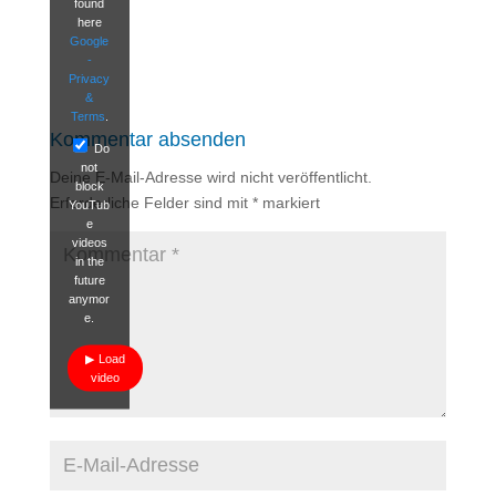
found
here
Google
-
Privacy
&
Terms
.
Kommentar absenden
Do
not
Deine E-Mail-Adresse wird nicht veröffentlicht.
block
Erforderliche Felder sind mit
*
markiert
YouTub
e
videos
in the
future
anymor
e.
Load
video