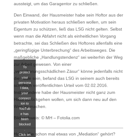
aussteigt, um das Garagentor zu schließen.
Den Einwand, der Hausmeister habe sein Hoftor aus der
privaten Motivation heraus schließen wollen, um sein
Eigentum zu schützen, ließ das LSG nicht gelten. Selbst
wenn man die Abfahrt nicht als einheitlichen Vorgang
betrachte, sei das Schließen des Hoftores allenfalls eine
„geringfügige Unterbrechung“ des Arbeitsweges. Die
maßgebliche „Handlungstendenz“ sei weiterhin der Weg
zur Arbeit gewesen. Von einer
To
„versicherungsschädlichen Zäsur“ könne jedenfalls nicht
protect
your
die Rede sein, befand das LSG in seinem auch bereits
persona
schriftlich veröffentlichten Urteil vom 02.02.2016.
l data,
Insbesondere habe der Hausmeister nicht ganz zum
your
connect
Haus zurückgehen wollen, um sich dann neu auf den
ion to
Weg zu machen.
YouTub
e has
Bildnachweis: © MH – Fotolia.com
been
blocked
.
Haben Sie schon mal etwas von „Mediation“ gehört?
Click on