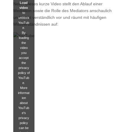
Load
Nein? Dieses kurze Video stellt den Ablauf einer
video
Mediation sowie die Rolle des Mediators anschaulich
to
und leicht verständlich vor und räumt mit häufigen
unblock
YouTub
Missverständnissen auf:
e.
By
loading
the
video
you
accept
the
privacy
policy of
YouTub
e.
More
informat
ion
about
YouTub
e's
privacy
policy
can be