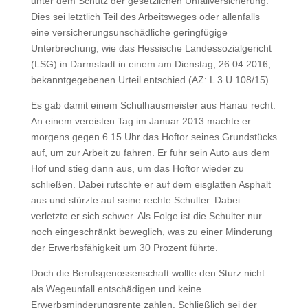
unter dem Schutz der gesetzlichen Unfallversicherung.
Dies sei letztlich Teil des Arbeitsweges oder allenfalls
eine versicherungsunschädliche geringfügige
Unterbrechung, wie das Hessische Landessozialgericht
(LSG) in Darmstadt in einem am Dienstag, 26.04.2016,
bekanntgegebenen Urteil entschied (AZ: L 3 U 108/15).
Es gab damit einem Schulhausmeister aus Hanau recht.
An einem vereisten Tag im Januar 2013 machte er
morgens gegen 6.15 Uhr das Hoftor seines Grundstücks
auf, um zur Arbeit zu fahren. Er fuhr sein Auto aus dem
Hof und stieg dann aus, um das Hoftor wieder zu
schließen. Dabei rutschte er auf dem eisglatten Asphalt
aus und stürzte auf seine rechte Schulter. Dabei
verletzte er sich schwer. Als Folge ist die Schulter nur
noch eingeschränkt beweglich, was zu einer Minderung
der Erwerbsfähigkeit um 30 Prozent führte.
Doch die Berufsgenossenschaft wollte den Sturz nicht
als Wegeunfall entschädigen und keine
Erwerbsminderungsrente zahlen. Schließlich sei der