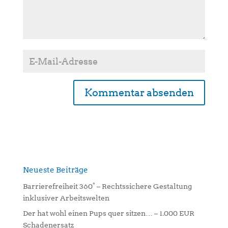
A
l
t
e
r
n
Neueste Beiträge
a
Barrierefreiheit 360° – Rechtssichere Gestaltung
t
inklusiver Arbeitswelten
i
Der hat wohl einen Pups quer sitzen… – 1.000 EUR
v
Schadenersatz
e