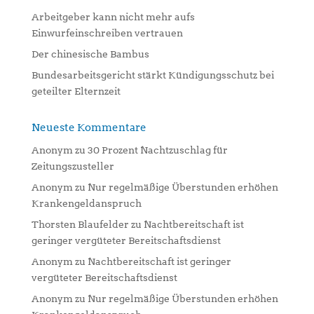
:
Arbeitgeber kann nicht mehr aufs
Einwurfeinschreiben vertrauen
Der chinesische Bambus
Bundesarbeitsgericht stärkt Kündigungsschutz bei
geteilter Elternzeit
Neueste Kommentare
Anonym
zu
30 Prozent Nachtzuschlag für
Zeitungszusteller
Anonym
zu
Nur regelmäßige Überstunden erhöhen
Krankengeldanspruch
Thorsten Blaufelder
zu
Nachtbereitschaft ist
geringer vergüteter Bereitschaftsdienst
Anonym
zu
Nachtbereitschaft ist geringer
vergüteter Bereitschaftsdienst
Anonym
zu
Nur regelmäßige Überstunden erhöhen