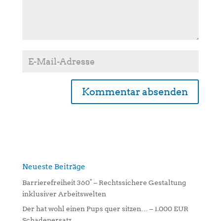
A
l
t
e
r
n
Neueste Beiträge
a
Barrierefreiheit 360° – Rechtssichere Gestaltung
t
inklusiver Arbeitswelten
i
Der hat wohl einen Pups quer sitzen… – 1.000 EUR
v
Schadenersatz