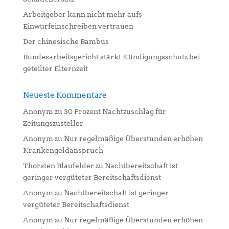
e
:
Arbeitgeber kann nicht mehr aufs
Einwurfeinschreiben vertrauen
Der chinesische Bambus
Bundesarbeitsgericht stärkt Kündigungsschutz bei
geteilter Elternzeit
Neueste Kommentare
Anonym
zu
30 Prozent Nachtzuschlag für
Zeitungszusteller
Anonym
zu
Nur regelmäßige Überstunden erhöhen
Krankengeldanspruch
Thorsten Blaufelder
zu
Nachtbereitschaft ist
geringer vergüteter Bereitschaftsdienst
Anonym
zu
Nachtbereitschaft ist geringer
vergüteter Bereitschaftsdienst
Anonym
zu
Nur regelmäßige Überstunden erhöhen