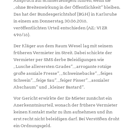
Anspruch auf Schmerzensgeld führen, wenn sie
„ohne Breitenwirkung in der Öffentlichkeit“ bleiben.
Das hat der Bundesgerichtshof (BGH) in Karlsruhe
in einem am Donnerstag, 30.06.2016,
veröffentlichten Urteil entschieden (AZ.: VI ZR
496/16).
Der Kläger aus dem Raum Wesel lag mit seinem
früheren Vermieter im Streit. Dabei schickte der
Vermieter per SMS derbe Beleidigungen wie
„Lusche allerersten Grades“, „arrogante rotzige
große asoziale Fresse“, „Schweinebacke“, „feiges
Schwein“, „feige Sau“, „feiger Pisser“, „asozialer
Abschaum“ und „kleiner Bastard“.
Vor Gericht erwirkte der Ex-Mieter zunächst ein
Anerkenntnisurteil, wonach der frühere Vermieter
keinen Kontakt mehr zu ihm aufnehmen und ihn
erst recht nicht beleidigen darf. Bei Verstößen droht
ein Ordnungsgeld.